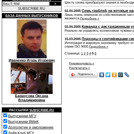
Шесть сигма преобразуют знания в необходи
SUBSCRIBE.RU
Семь граблей, на которые н
02.04.2005
Лишь очень немногие из собственников част
БАЗА ДАННЫХ ВЫПУСКНИКОВ
являются.
Подробнее »
Команда с дистанционным у
02.04.2005
Реально ли управлять коллективом чужими р
Подходы к сертификации си
15.03.2005
Интеграция в мировую экономику требует о
серии ISO 9000.
Подробнее »
Страница:
1
2
3
4
5
6
Иваненко Игорь Игоревич
Рекомендовать »
Распечатать »
Поделиться…
Бараусова Оксана
Владимировна
РАССЫЛКИ
SUBSCRIBE.RU
Выпускники МГУ
Выпускники ВМиК
Долголетие и омоложение
Дайв-Клуб МГУ