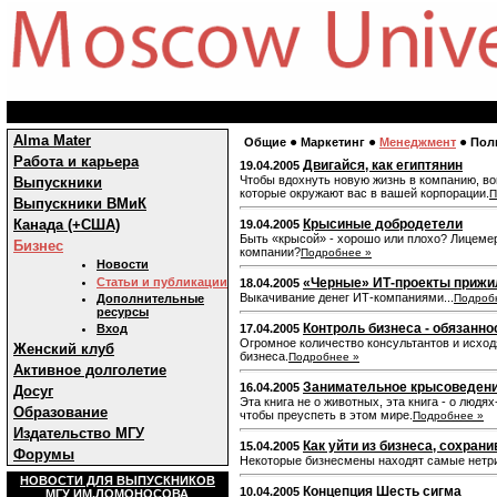
Alma Mater
●
●
●
Общие
Маркетинг
Менеджмент
Пол
Работа и карьера
Двигайся, как египтянин
19.04.2005
Чтобы вдохнуть новую жизнь в компанию, во
Выпускники
которые окружают вас в вашей корпорации.
П
Выпускники ВМиК
Канада (+США)
Крысиные добродетели
19.04.2005
Быть «крысой» - хорошо или плохо? Лицемер
Бизнес
компании?
Подробнее »
Новости
Статьи и публикации
«Черные» ИТ-проекты прижи
18.04.2005
Выкачивание денег ИТ-компаниями...
Дополнительные
Подроб
ресурсы
Контроль бизнеса - обязанн
Вход
17.04.2005
Огромное количество консультантов и исход
Женский клуб
бизнеса.
Подробнее »
Активное долголетие
Занимательное крысоведен
16.04.2005
Досуг
Эта книга не о животных, эта книга - о людя
Образование
чтобы преуспеть в этом мире.
Подробнее »
Издательство МГУ
Как уйти из бизнеса, сохран
15.04.2005
Форумы
Некоторые бизнесмены находят самые нетри
НОВОСТИ ДЛЯ ВЫПУСКНИКОВ
Концепция Шесть сигма
10.04.2005
МГУ ИМ.ЛОМОНОСОВА