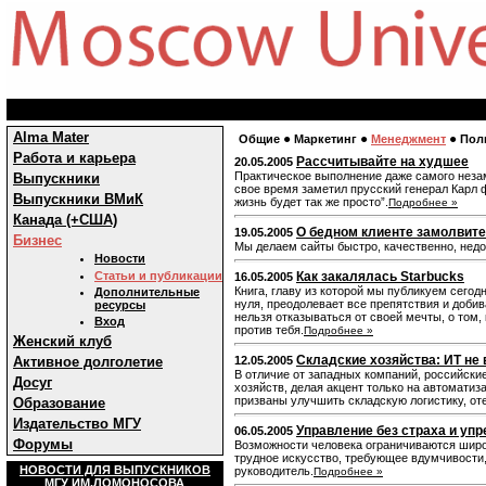
Alma Mater
●
●
●
Общие
Маркетинг
Менеджмент
Пол
Работа и карьера
Рассчитывайте на худшее
20.05.2005
Практическое выполнение даже самого незам
Выпускники
свое время заметил прусский генерал Карл ф
Выпускники ВМиК
жизнь будет так же просто”.
Подробнее »
Канада (+США)
О бедном клиенте замолвите
19.05.2005
Бизнес
Мы делаем сайты быстро, качественно, недо
Новости
Статьи и публикации
Как закалялась Starbucks
16.05.2005
Книга, главу из которой мы публикуем сегод
Дополнительные
нуля, преодолевает все препятствия и добива
ресурсы
нельзя отказываться от своей мечты, о том, 
Вход
против тебя.
Подробнее »
Женский клуб
Складские хозяйства: ИТ не 
Активное долголетие
12.05.2005
В отличие от западных компаний, российски
Досуг
хозяйств, делая акцент только на автоматиз
призваны улучшить складскую логистику, о
Образование
Издательство МГУ
Управление без страха и упр
06.05.2005
Форумы
Возможности человека ограничиваются широ
трудное искусство, требующее вдумчивости,
НОВОСТИ ДЛЯ ВЫПУСКНИКОВ
руководитель.
Подробнее »
МГУ ИМ.ЛОМОНОСОВА