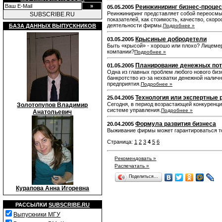
Реинжиниринг бизнес-проце
05.05.2005
Реинжиниринг представляет собой переосмы
SUBSCRIBE.RU
показателей, как стоимость, качество, ско
деятельности фирмы.
БАЗА ДАННЫХ ВЫПУСКНИКОВ
Подробнее »
Крысиные добродетели
03.05.2005
Быть «крысой» - хорошо или плохо? Лицемер
компании?
Подробнее »
Планирование денежных пот
01.05.2005
Одна из главных проблем любого нового биз
банкротство из-за нехватки денежной налич
предприятия.
Подробнее »
Технология или экспертные
25.04.2005
Сегодня, в период возрастающей конкуренци
Золотопупов Владимир
системе управления.
Подробнее »
Анатольевич
Формула развития бизнеса
20.04.2005
Выживание фирмы может гарантироваться тол
Страница:
1
2
3
4
5
6
Рекомендовать »
Распечатать »
Поделиться…
Курапова Анна Игоревна
РАССЫЛКИ
SUBSCRIBE.RU
Выпускники МГУ