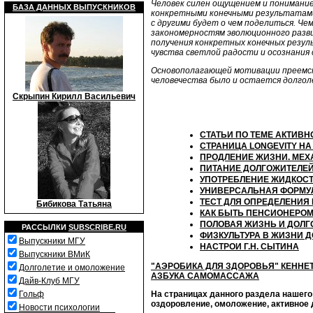
Человек силен ощущением и понимание
БАЗА ДАННЫХ ВЫПУСКНИКОВ
конкретными конечными результатами п
с другими будет о чем поделиться. Ч
закономерностям эволюционного разви
получения конкретных конечных резу
чувства светлой радости и осознания
Основополагающей мотивации преемств
человечества было и остается долгол
Скрыпин Кирилл Васильевич
СТАТЬИ ПО ТЕМЕ АКТИВ
СТРАНИЦА LONGEVITY НА
ПРОДЛЕНИЕ ЖИЗНИ. МЕ
ПИТАНИЕ ДОЛГОЖИТЕЛЕ
УПОТРЕБЛЕНИЕ ЖИДКОС
УНИВЕРСАЛЬНАЯ ФОРМУ
ТЕСТ ДЛЯ ОПРЕДЕЛЕНИЯ
Бибикова Татьяна
КАК БЫТЬ ПЕНСИОНЕРО
ПОЛОВАЯ ЖИЗНЬ И ДОЛГ
РАССЫЛКИ
SUBSCRIBE.RU
ФИЗКУЛЬТУРА В ЖИЗНИ 
Выпускники МГУ
НАСТРОИ Г.Н. СЫТИНА
Выпускники ВМиК
"АЭРОБИКА ДЛЯ ЗДОРОВЬЯ" КЕННЕТ
Долголетие и омоложение
АЗБУКА САМОМАССАЖА
Дайв-Клуб МГУ
Гольф
На страницах данного раздела нашего
оздоровление, омоложение, активное д
Новости психологии