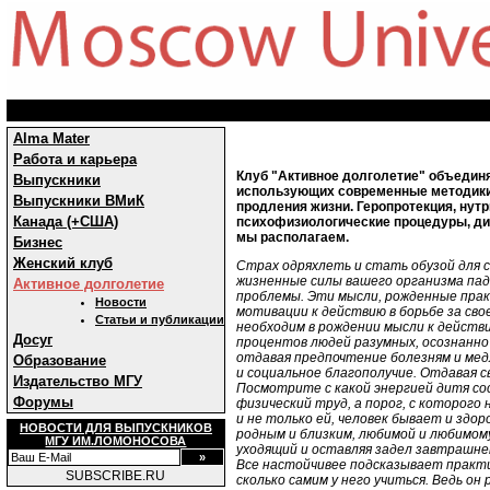
Alma Mater
Работа и карьера
Клуб "Активное долголетие" объедин
Выпускники
использующих современные методики 
Выпускники ВМиК
продления жизни. Геропротекция, нут
Канада (+США)
психофизиологические процедуры, дие
мы располагаем.
Бизнес
Женский клуб
Страх одряхлеть и стать обузой для с
жизненные силы вашего организма пад
Активное долголетие
проблемы. Эти мысли, рожденные прак
Новости
мотивации к действию в борьбе за свое
Статьи и публикации
необходим в рождении мысли к действи
Досуг
процентов людей разумных, осознанно 
отдавая предпочтение болезням и мед
Образование
и социальное благополучие. Отдавая с
Издательство МГУ
Посмотрите с какой энергией дитя сос
Форумы
физический труд, а порог, с которого
и не только ей, человек бывает и здор
НОВОСТИ ДЛЯ ВЫПУСКНИКОВ
родным и близким, любимой и любимому
МГУ ИМ.ЛОМОНОСОВА
уходящий и оставляя задел завтрашне
Все настойчивее подсказывает практи
SUBSCRIBE.RU
сколько самим у него учиться. Ведь он