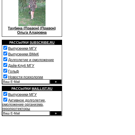
Таубина (Правон) (Правон)
Ольга Аларовна
РАССЫЛКИ
SUBSCRIBE.RU
Выпускники МГУ
Выпускники ВМиК
Долголетие и омоложение
Дайв-Клуб МГУ
Гольф
Новости психологии
РАССЫЛКИ
MAILLIST.RU
Выпускники МГУ
Активное долголетие,
омоложение организма,
геропротекторы