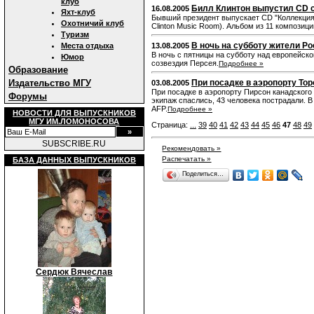
клуб
Билл Клинтон выпустил CD 
16.08.2005
Яхт-клуб
Бывший президент выпускает CD "Коллекция Бил
Охотничий клуб
Clinton Music Room). Альбом из 11 композиц
Туризм
В ночь на субботу жители Р
Места отдыха
13.08.2005
В ночь с пятницы на субботу над европейск
Юмор
созвездия Персея.
Подробнее »
Образование
Издательство МГУ
При посадке в аэропорту Тор
03.08.2005
При посадке в аэропорту Пирсон канадского 
Форумы
экипаж спаслись, 43 человека пострадали. В
AFP.
Подробнее »
НОВОСТИ ДЛЯ ВЫПУСКНИКОВ
МГУ ИМ.ЛОМОНОСОВА
Страница:
...
39
40
41
42
43
44
45
46
47
48
49
SUBSCRIBE.RU
Рекомендовать »
Распечатать »
БАЗА ДАННЫХ ВЫПУСКНИКОВ
Поделиться…
Сердюк Вячеслав