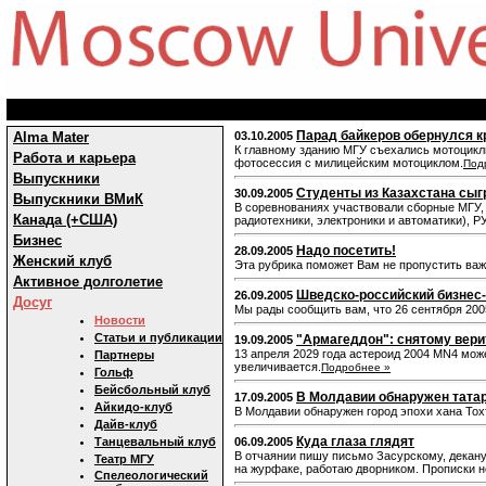
Парад байкеров обернулся к
Alma Mater
03.10.2005
К главному зданию МГУ съехались мотоцикли
Работа и карьера
фотосессия с милицейским мотоциклом.
Под
Выпускники
Студенты из Казахстана сыг
30.09.2005
Выпускники ВМиК
В соревнованиях участвовали сборные МГУ,
Канада (+США)
радиотехники, электроники и автоматики), 
Бизнес
Надо посетить!
28.09.2005
Женский клуб
Эта рубрика поможет Вам не пропустить ва
Активное долголетие
Шведско-российский бизнес-к
26.09.2005
Досуг
Мы рады сообщить вам, что 26 сентября 200
Новости
Статьи и публикации
"Армагеддон": снятому вери
19.09.2005
13 апреля 2029 года астероид 2004 MN4 мож
Партнеры
увеличивается.
Подробнее »
Гольф
Бейсбольный клуб
В Молдавии обнаружен татар
17.09.2005
Айкидо-клуб
В Молдавии обнаружен город эпохи хана Тох
Дайв-клуб
Куда глаза глядят
Танцевальный клуб
06.09.2005
В отчаянии пишу письмо Засурскому, декану 
Театр МГУ
на журфаке, работаю дворником. Прописки не
Спелеологический