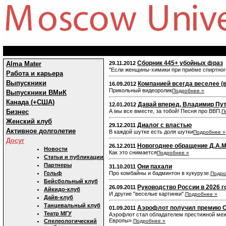
Сборник 445+ убойных фраз
Alma Mater
29.11.2012
"Если женщины-химики при приёме спиртног
Работа и карьера
Выпускники
Компанией всегда веселее (
16.09.2012
Прикольный видеоролик
Подробнее »
Выпускники ВМиК
Канада (+США)
Давай вперед, Владимир Пу
12.01.2012
Бизнес
А мы все вместе, за тобой! Песня про ВВП.
П
Женский клуб
Диалог с властью
29.12.2011
Активное долголетие
В каждой шутке есть доля шутки
Подробнее »
Досуг
Новогоднее обращение Д.А.
26.12.2011
Новости
Как это снимается
Подробнее »
Статьи и публикации
Партнеры
Они пахали
31.10.2011
Гольф
Про комбайны и бадминтон в кукурузе.
Подро
Бейсбольный клуб
Руководство России в 2026 г
26.09.2011
Айкидо-клуб
И другие "веселые картинки".
Подробнее »
Дайв-клуб
Танцевальный клуб
Аэрофлот получил премию С
01.09.2011
Театр МГУ
Аэрофлот стал обладателем престижной межд
Европы».
Спелеологический
Подробнее »