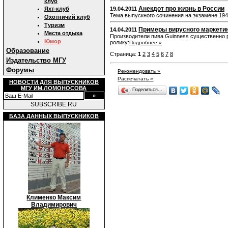
клуб
Анекдот про жизнь в России
Яхт-клуб
19.04.2011
Тема выпускного сочинения на экзамене 194
Охотничий клуб
Туризм
Примеры вирусного маркети
14.04.2011
Места отдыха
Производители пива Guinness существенно
Юмор
ролику:
Подробнее »
Образование
Страница:
1
2
3
4
5
6
7
8
Издательство МГУ
Форумы
Рекомендовать »
Распечатать »
НОВОСТИ ДЛЯ ВЫПУСКНИКОВ
МГУ ИМ.ЛОМОНОСОВА
Поделиться…
SUBSCRIBE.RU
БАЗА ДАННЫХ ВЫПУСКНИКОВ
Клименко Максим
Владимирович