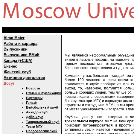
Alma Mater
Работа и карьера
Выпускники
Выпускники ВМиК
Мы являемся неформальным объединен
зимой в лыжные походы, на майские пра
Канада (+США)
горным походам мы готовимся доста
Бизнес
безопасности, снаряжению и т.д., техни
Женский клуб
Компания у нас большая - каждый год 
Активное долголетие
более 100 человек, а если посчитат
Досуг
появляется в клубе пообщаться или с
выход, то, наверное, получится боль
Новости
больше хороших людей, тем лучше :-).
Статьи и публикации
новым людям с серьезными намерени
Партнеры
базируемся при МГУ, и изрядную долю 
Гольф
студенты и сотрудники МГУ, но мы при
Бейсбольный клуб
от места учебы/работы и возраста. Гла
Айкидо-клуб
Клубные дни у нас -
вторник и че
Дайв-клуб
трехзальном корпусе МГУ на ЛенГора
Танцевальный клуб
приходит потренироваться и просто 
Театр МГУ
активность увеличивается - начинаютс
Спелеологический
лекциями и семинарами или просто на