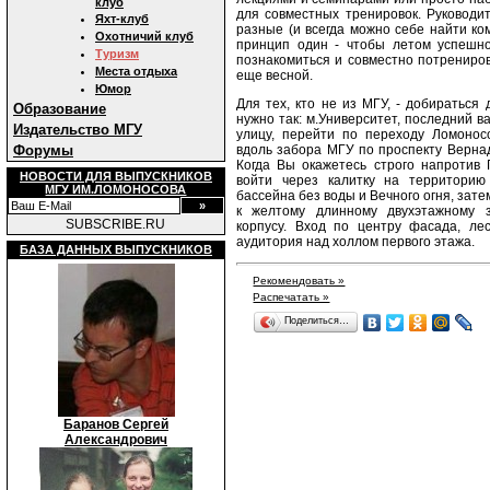
клуб
для совместных тренировок. Руководи
Яхт-клуб
разные (и всегда можно себе найти ко
Охотничий клуб
принцип один - чтобы летом успешно
Туризм
познакомиться и совместно потренирова
Места отдыха
еще весной.
Юмор
Для тех, кто не из МГУ, - добираться 
Образование
нужно так: м.Университет, последний в
Издательство МГУ
улицу, перейти по переходу Ломонос
Форумы
вдоль забора МГУ по проспекту Вернад
Когда Вы окажетесь строго напротив 
НОВОСТИ ДЛЯ ВЫПУСКНИКОВ
войти через калитку на территори
МГУ ИМ.ЛОМОНОСОВА
бассейна без воды и Вечного огня, зате
к желтому длинному двухэтажному 
SUBSCRIBE.RU
корпусу. Вход по центру фасада, ле
аудитория над холлом первого этажа.
БАЗА ДАННЫХ ВЫПУСКНИКОВ
Рекомендовать »
Распечатать »
Поделиться…
Баранов Сергей
Александрович