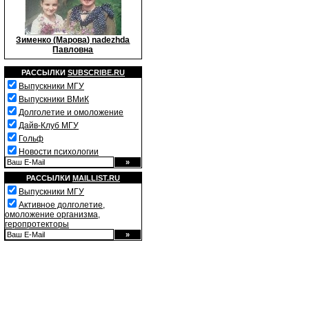
Зименко (Марова) nadezhda
Павловна
РАССЫЛКИ
SUBSCRIBE.RU
Выпускники МГУ
Выпускники ВМиК
Долголетие и омоложение
Дайв-Клуб МГУ
Гольф
Новости психологии
РАССЫЛКИ
MAILLIST.RU
Выпускники МГУ
Активное долголетие,
омоложение организма,
геропротекторы