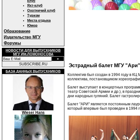
клуб
Яхт-клуб
Охотничий клуб
Туризм
Места отдыха
Юмор
Образование
Издательство МГУ
Форумы
НОВОСТИ ДЛЯ ВЫПУСКНИКОВ
МГУ ИМ.ЛОМОНОСОВА
SUBSCRIBE.RU
Эстрадный балет МГУ "Ари
БАЗА ДАННЫХ ВЫПУСКНИКОВ
Коллектив был создан в 1994 году в К
коллектива, постановщиком хореографи
Балет выступает в концертных программ
театр Советской Армии и др.), в празд
дни народных гуляний. Балет гастролир
Балет "АРИ" является постоянным лаур
который впервые был проведен в 1994 г
Wieser Hans