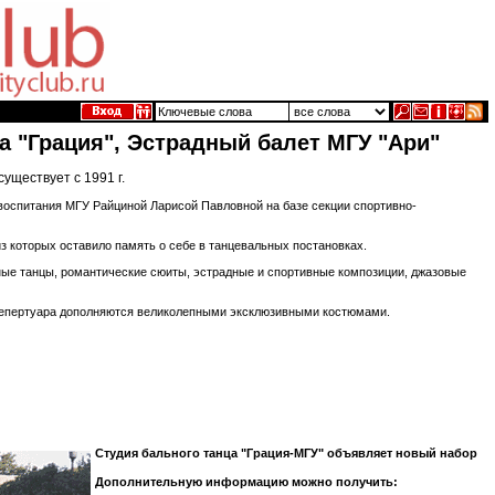
а "Грация", Эстрадный балет МГУ "Ари"
уществует с 1991 г.
воспитания МГУ Райциной Ларисой Павловной на базе секции спортивно-
из которых оставило память о себе в танцевальных постановках.
ные танцы, романтические сюиты, эстрадные и спортивные композиции, джазовые
 репертуара дополняются великолепными эксклюзивными костюмами.
Студия бального танца "Грация-МГУ" объявляет новый набор
Дополнительную информацию можно получить: