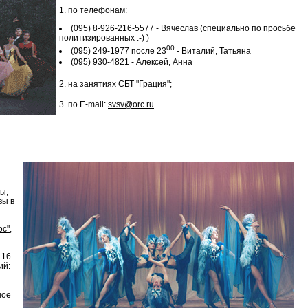
1. по телефонам:
(095) 8-926-216-5577 - Вячеслав (специально по просьбе
политизированных :-) )
00
(095) 249-1977 после 23
- Виталий, Татьяна
(095) 930-4821 - Алексей, Анна
2. на занятиях СБТ "Грация";
3. по E-mail:
svsv@orc.ru
ы,
вы в
ос"
,
 16
ий:
ное