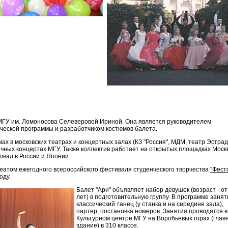
"
Ц МГУ им. Ломоносова Селеверовой Ириной. Она является руководителем
ческой программы и разработчиком костюмов балета.
ах в московских театрах и концертных залах (КЗ "Россия", МДМ, театр Эстрад
ничных концертах МГУ. Также коллектив работает на открытых площадках Моск
овал в России и Японии.
еатом ежегодного всероссийского фестиваля студенческого творчества
"Фест
оду.
Балет "Ари" объявляет набор девушек (возраст - от
лет) в подготовительную группу. В программе занят
классический танец (у станка и на середине зала),
партер, постановка номеров. Занятия проводятся в
Культурном центре МГУ на Воробьевых горах (глав
здание) в 310 классе.