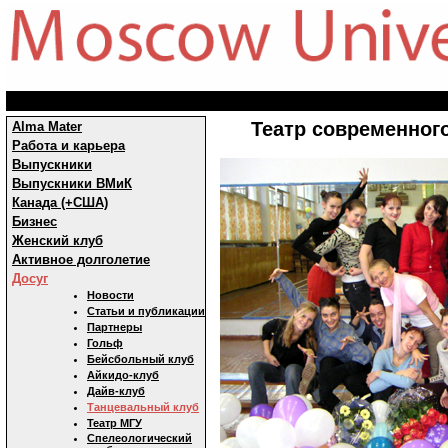
Театр современного
Alma Mater
Работа и карьера
Выпускники
Выпускники ВМиК
Канада (+США)
Бизнес
Женский клуб
Активное долголетие
Досуг
Новости
Статьи и публикации
Партнеры
Гольф
Бейсбольный клуб
Айкидо-клуб
Дайв-клуб
Танцевальный клуб
Театр МГУ
Спелеологический