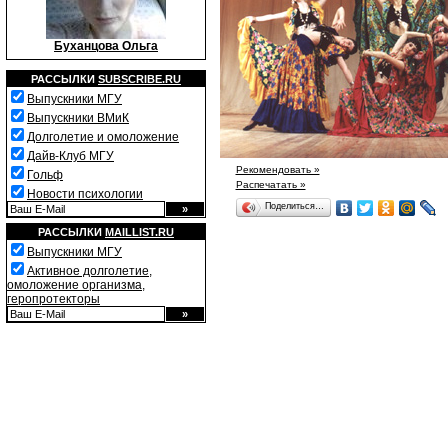
Буханцова Ольга
РАССЫЛКИ
SUBSCRIBE.RU
Выпускники МГУ
Выпускники ВМиК
Долголетие и омоложение
Дайв-Клуб МГУ
Рекомендовать »
Гольф
Распечатать »
Новости психологии
Поделиться…
РАССЫЛКИ
MAILLIST.RU
Выпускники МГУ
Активное долголетие,
омоложение организма,
геропротекторы