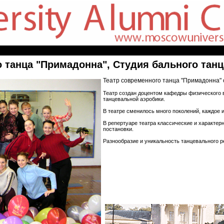
 танца "Примадонна", Студия бального танц
Театр современного танца "Примадонна" с
Театр создан доцентом кафедры физического 
танцевальной аэробики.
В театре сменилось много поколений, каждое 
В репертуаре театра классические и характер
постановки.
Разнообразие и уникальность танцевального