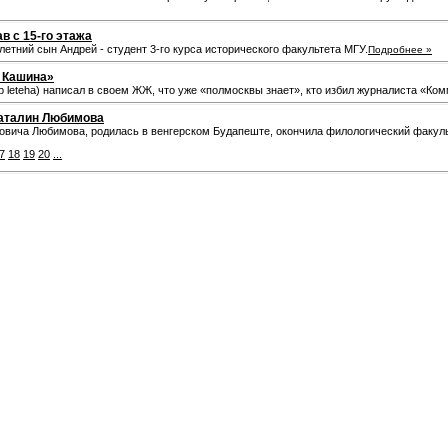
в с 15-го этажа
-летний сын Андрей - студент 3-го курса исторического факультета МГУ.
Подробнее »
л Кашина»
 leteha) написал в своем ЖЖ, что уже «полмосквы знает», кто избил журналиста «Ко
Каталин Любимова
овича Любимова, родилась в венгерском Будапеште, окончила филологический факуль
7
18
19
20
...