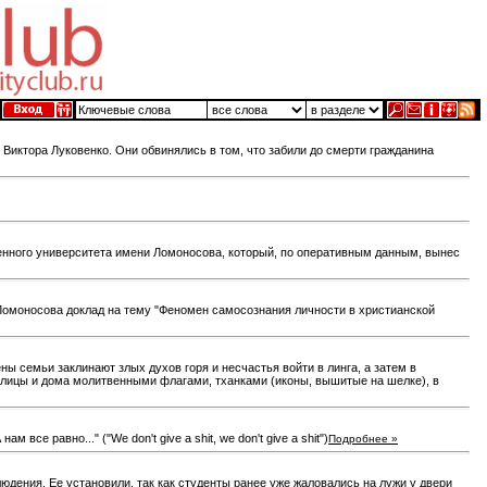
иктора Луковенко. Они обвинялись в том, что забили до смерти гражданина
енного университета имени Ломоносова, который, по оперативным данным, вынес
 Ломоносова доклад на тему "Феномен самосознания личности в христианской
ны семьи заклинают злых духов горя и несчастья войти в линга, а затем в
 улицы и дома молитвенными флагами, тханками (иконы, вышитые на шелке), в
се равно..." ("We don't give a shit, we don't give a shit")
Подробнее »
дения. Ее установили, так как студенты ранее уже жаловались на лужи у двери