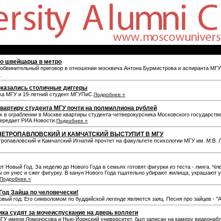
во швейцарца в метро
обвинительный приговор в отношении москвича Антона Бурмистрова и аспиранта МГУ В
»
казались столичные диггеры
ка МГУ и 19-летний студент МГУПиС.
Подробнее »
вартиру студента МГУ почти на полмиллиона рублей
 в ограблении в Москве квартиры студента-четверокурсника Московского государств
передает РИА Новости.
Подробнее »
ПЕТРОПАВЛОВСКИЙ И КАМЧАТСКИЙ ВЫСТУПИТ В МГУ
етропавловский и Камчатский Игнатий прочтет на факультете психологии МГУ им. М.В.
т Новый Год. За неделю до Нового Года в семьях готовят фигурки из теста - линга. Чле
ы он унес и сжег фигурку. В канун Нового Года тщательно убирают жилища, украшают
Подробнее »
од Зайца по человечески!
й год. Его символомом по буддийской легенде является заяц. Песня про зайцев - "А нам в
ка судят за мочеиспускание на дверь коллеги
ГУ имени Ломоносова и Нью-Йоркский университет, был записан на камеру видеонаблю