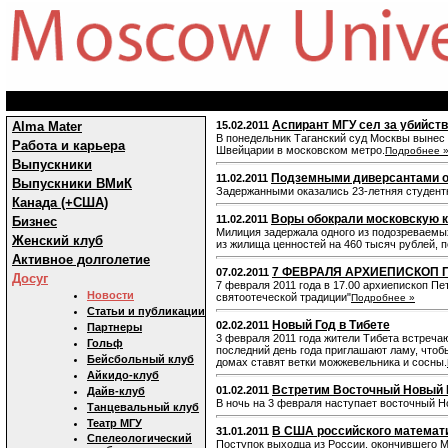
Аспирант МГУ сел за убийст
Alma Mater
15.02.2011
В понедельник Таганский суд Москвы вынес 
Работа и карьера
Швейцарии в московском метро.
Подробнее 
Выпускники
Подземными диверсантами о
11.02.2011
Выпускники ВМиК
Задержанными оказались 23-летняя студент
Канада (+США)
Воры обокрали московскую к
11.02.2011
Бизнес
Милиция задержала одного из подозреваемых
Женский клуб
из жилища ценностей на 460 тысяч рублей, 
Активное долголетие
7 ФЕВРАЛЯ АРХИЕПИСКОП 
07.02.2011
Досуг
7 февраля 2011 года в 17.00 архиепископ П
Новости
святоотеческой традиции"
Подробнее »
Статьи и публикации
Новый Год в Тибете
02.02.2011
Партнеры
3 февраля 2011 года жители Тибета встречаю
Гольф
последний день года приглашают ламу, чтоб
Бейсбольный клуб
домах ставят ветки можжевельника и сосны.
Айкидо-клуб
Встретим Восточный Новый Г
01.02.2011
Дайв-клуб
В ночь на 3 февраля наступает восточный Новы
Танцевальный клуб
Театр МГУ
В США российского математи
31.01.2011
Спелеологический
Поступок выходца из России, окончившего М