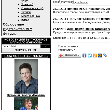
клуб
преподавателя
Подробнее »
Яхт-клуб
Охотничий клуб
Полковник СВР разбился, упа
31.01.2011
Туризм
В квартире с главой семьи оставался его 20
Места отдыха
«Полмосквы знает, кто изби
21.01.2011
Юмор
Кремлевский пиарщик Павел Данилин (блогер
Образование
Издательство МГУ
День рождения на Таганке: 
27.12.2010
Супруга легендарного режиссера Юрия Петр
Форумы
Страница:
...
4
5
6
7
8
9
10
11
12
13
14
15
16
1
НОВОСТИ ДЛЯ ВЫПУСКНИКОВ
МГУ ИМ.ЛОМОНОСОВА
Рекомендовать »
Распечатать »
SUBSCRIBE.RU
Поделиться…
БАЗА ДАННЫХ ВЫПУСКНИКОВ
Пузынин Виктор Игоревич