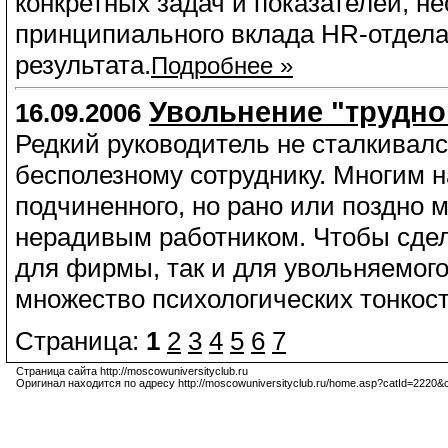
конкретных задач и показателей, н
принципиального вклада HR-отдела
результата.
Подробнее »
Увольнение "трудно
16.09.2006
Редкий руководитель не сталкивалс
бесполезному сотруднику. Многим 
подчиненного, но рано или поздно 
нерадивым работником. Чтобы сдел
для фирмы, так и для увольняемог
множество психологических тонкост
Страница:
1
2
3
4
5
6
7
Страница сайта http://moscowuniversityclub.ru
Оригинал находится по адресу http://moscowuniversityclub.ru/home.asp?catId=2220&