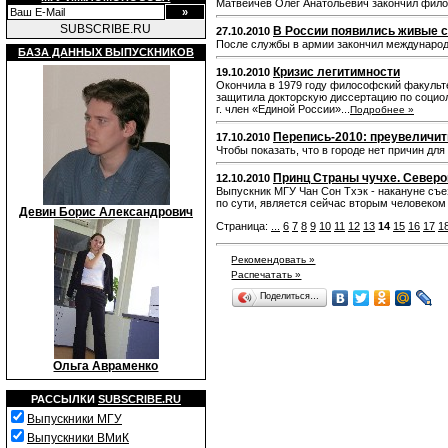
Матвейчев Олег Анатольевич закончил филос
SUBSCRIBE.RU
В России появились живые с
27.10.2010
После службы в армии закончил международ
БАЗА ДАННЫХ ВЫПУСКНИКОВ
Кризис легитимности
19.10.2010
Окончила в 1979 году философский факульте
защитила докторскую диссертацию по социол
г. член «Единой России»...
Подробнее »
Перепись-2010: преувеличит
17.10.2010
Чтобы показать, что в городе нет причин дл
Принц Страны чучхе. Север
12.10.2010
Выпускник МГУ Чан Сон Тхэк - накануне съе
по сути, является сейчас вторым человеком 
Девин Борис Александрович
Страница:
...
6
7
8
9
10
11
12
13
14
15
16
17
1
Рекомендовать »
Распечатать »
Поделиться…
Ольга Авраменко
РАССЫЛКИ
SUBSCRIBE.RU
Выпускники МГУ
Выпускники ВМиК