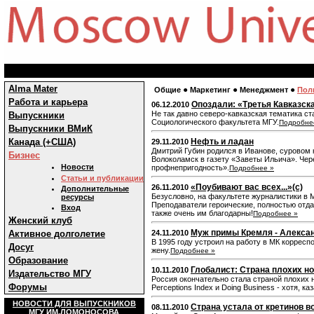
Alma Mater
●
●
●
Общие
Маркетинг
Менеджмент
Пол
Работа и карьера
Опоздали: «Третья Кавказск
06.12.2010
Не так давно северо-кавказская тематика с
Выпускники
Социологического факультета МГУ.
Подробне
Выпускники ВМиК
Канада (+США)
Нефть и ладан
29.11.2010
Дмитрий Губин родился в Иванове, суровом 
Бизнес
Волоколамск в газету «Заветы Ильича». Чер
Новости
профнепригодность».
Подробнее »
Статьи и публикации
«Поубивают вас всех...»(с)
26.11.2010
Дополнительные
Безусловно, на факультете журналистики в 
ресурсы
Преподаватели героические, полностью отда
Вход
также очень им благодарны!
Подробнее »
Женский клуб
Муж примы Кремля - Алекса
Активное долголетие
24.11.2010
В 1995 году устроил на работу в МК корре
Досуг
жену.
Подробнее »
Образование
Глобалист: Страна плохих н
10.11.2010
Издательство МГУ
Россия окончательно стала страной плохих н
Форумы
Perceptions Index и Doing Business - хотя, ка
НОВОСТИ ДЛЯ ВЫПУСКНИКОВ
Страна устала от кретинов в
08.11.2010
МГУ ИМ.ЛОМОНОСОВА