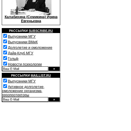
Калабихина (Семикина) Ирина
Евгеньевна
РАССЫЛКИ
SUBSCRIBE.RU
Выпускники МГУ
Выпускники ВМиК
Долголетие и омоложение
Дайв-Клуб МГУ
Гольф
Новости психологии
РАССЫЛКИ
MAILLIST.RU
Выпускники МГУ
Активное долголетие,
омоложение организма,
геропротекторы