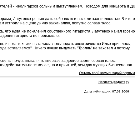
ателей - неолигархов сольным выступлением. Поводом для концерта в ДК
рами, Лагутенко решил дать себе волю и выложиться полностью. В итоге
сам устроил на сцене дикую вакханалию, попутно сорвав голос.
а, что едва не покалечил собственного гитариста. Лагутенко начал грозно
 падения гитариста не произошло.
ене и пока техники пытались вновь подать электричество Илье пришлось,
гда вставляемся". Ничего лучше выдумать "Тролль" не захотел и потому
о сцены почувствовал, что впервые за долгое время сорвал голос.
ики действительно тяжелее, но и приятней, чем для жующих бизнесменов.
Оставь свой комментарий первым
Написать редактору
Дата публикации: 07.03.2006