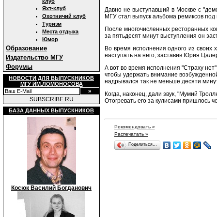
клуб
Яхт-клуб
Давно не выступавший в Москве с "дем
МГУ стал выпуск альбома ремиксов под 
Охотничий клуб
Туризм
После многочисленных ресторанных кон
Места отдыха
за пятьдесят минут выступления он заст
Юмор
Образование
Во время исполнения одного из своих х
наступать на него, заставив Юрия Цалер
Издательство МГУ
Форумы
А вот во время исполнения "Страху нет
чтобы удержать внимание возбужденной 
НОВОСТИ ДЛЯ ВЫПУСКНИКОВ
надрывался так не меньше десяти минут
МГУ ИМ.ЛОМОНОСОВА
Когда, наконец, дали звук, "Мумий Трол
SUBSCRIBE.RU
Отогревать его за кулисами пришлось ч
БАЗА ДАННЫХ ВЫПУСКНИКОВ
Рекомендовать »
Распечатать »
Поделиться…
Косюк Василий Богданович