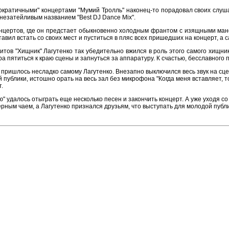
ократичными" концертами "Мумий Тролль" наконец-то порадовал своих слуш
незатейливым названием "Best DJ Dance Mix".
цертов, где он предстает обыкновенно холодным франтом с изящными мане
авил встать со своих мест и пуститься в пляс всех пришедших на концерт, а 
итов "Хищник" Лагутенко так убедительно вжился в роль этого самого хищник
а пятиться к краю сцены и запнуться за аппаратуру. К счастью, бесславного
" пришлось несладко самому Лагутенко. Внезапно выключился весь звук на сц
публики, истошно орать на весь зал без микрофона "Когда меня вставляет, то
.
лю" удалось отыграть еще несколько песен и закончить концерт. А уже уходя с
ерным чаем, а Лагутенко признался друзьям, что выступать для молодой публ