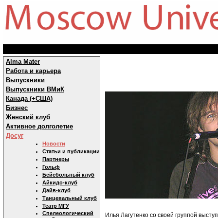
Alma Mater
Работа и карьера
Выпускники
Выпускники ВМиК
Канада (+США)
Бизнес
Женский клуб
Активное долголетие
Досуг
Новости
Статьи и публикации
Партнеры
Гольф
Бейсбольный клуб
Айкидо-клуб
Дайв-клуб
Танцевальный клуб
Театр МГУ
Спелеологический
Илья Лагутенко со своей группой выступ