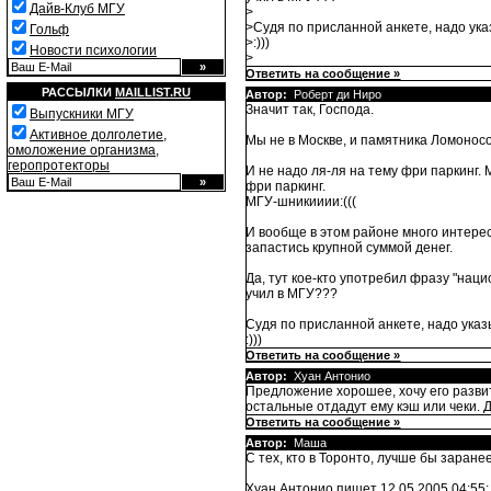
Дайв-Клуб МГУ
>
>Судя по присланной анкете, надо ук
Гольф
>:)))
Новости психологии
>
Ответить на сообщение »
РАССЫЛКИ
MAILLIST.RU
Автор:
Роберт ди Ниро
Значит так, Господа.
Выпускники МГУ
Активное долголетие,
Мы не в Москве, и памятника Ломоносов
омоложение организма,
геропротекторы
И не надо ля-ля на тему фри паркинг.
фри паркинг.
МГУ-шникииии:(((
И вообще в этом районе много интерес
запастись крупной суммой денег.
Да, тут кое-кто употребил фразу "на
учил в МГУ???
Судя по присланной анкете, надо ука
:)))
Ответить на сообщение »
Автор:
Хуан Антонио
Предложение хорошее, хочу его развит
остальные отдадут ему кэш или чеки. Д
Ответить на сообщение »
Автор:
Маша
С тех, кто в Торонто, лучше бы заране
Хуан Антонио пишет 12.05.2005 04:55: