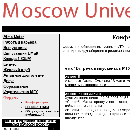
Конф
Alma Mater
Работа и карьера
Форум для общения выпусников МГУ, пр
Выпускники
расширять круг общения и реализовыват
Выпускники ВМиК
Канада (+США)
Бизнес
Тема "Встреча выпускников МГУ
Женский клуб
Активное долголетие
Автор:
Б.
Досуг
А концерт Гарика Сукачева 13 мая отме
Ответить на сообщение »
Образование
Издательство МГУ
Автор:
Роберт ди Ниро
Форумы
Хуан Антонио пишет 12.05.2005 04:55:
>Спасибо Маша, прошу учесть также, ч
Конференции
гибкие формы оплаты...
Гостевая книга
>Из опыта проведения подобных мероп
Обсуждение статей и
начинается когда официант приносит 
публикаций
инсидентов;)
НОВОСТИ ДЛЯ ВЫПУСКНИКОВ
МГУ ИМ.ЛОМОНОСОВА