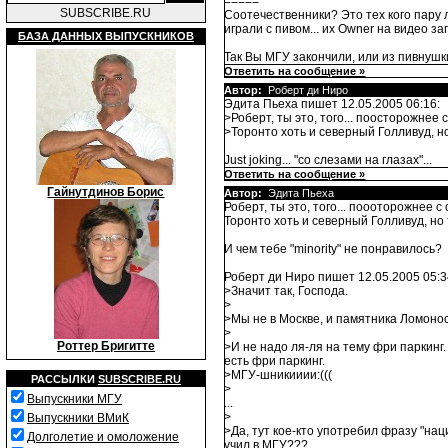
=====
SUBSCRIBE.RU
Соотечественники? Это тех кого пару 
играли с пивом... их Owner на видео з
БАЗА ДАННЫХ ВЫПУСКНИКОВ
Так Вы МГУ закончили, или из пивнуш
Ответить на сообщение »
Автор:
Роберт ди Ниро
Эдита Пьеха пишет 12.05.2005 06:16:
>Роберт, ты это, того... пооcторожнее 
>Торонто хоть и северный Голливуд, но
Just joking... "со слезами на глазах"...
Ответить на сообщение »
Гайнутдинов Борис
Автор:
Эдита Пьеха
Роберт, ты это, того... поооторожнее с
Торонто хоть и северный Голливуд, но 
И чем тебе "minority" не понравилось?
Роберт ди Ниро пишет 12.05.2005 05:3
>Значит так, Господа.
>
>Мы не в Москве, и памятника Ломоносо
>
Роттер Бригитте
>И не надо ля-ля на тему фри паркинг
есть фри паркинг.
>МГУ-шникииии:(((
РАССЫЛКИ
SUBSCRIBE.RU
>
Выпускники МГУ
...
>
Выпускники ВМиК
>Да, тут кое-кто употребил фразу "н
Долголетие и омоложение
учил в МГУ???