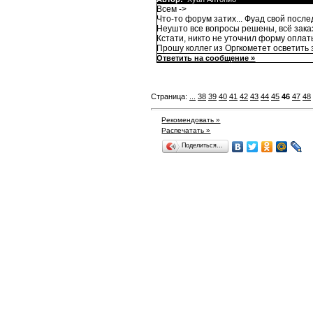
Всем ->
Что-то форум затих... Фуад свой после
Неушто все вопросы решены, всё заказ
Кстати, никто не уточнил форму оплат
Прошу коллег из Оргкометет осветить э
Ответить на сообщение »
Страница:
...
38
39
40
41
42
43
44
45
46
47
48
Рекомендовать »
Распечатать »
Поделиться…