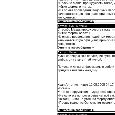
>Спасибо Маша, прошу учесть также, ч
гибкие формы оплаты...
>Из опыта проведения подобных мероп
начинается когда официант приносит 
инсидентов;)
Ответить на сообщение »
Автор:
Хуан Антонио
Спасибо Маша, прошу учесть также, чт
гибкие формы оплаты...
Из опыта проведения подобных меропр
начинается когда официант приносит 
инсидентов;)
Ответить на сообщение »
Автор:
Маша
Хуан, сообщаю, что последние сутки и
цифра, она станет публичной.
Прислали ли вы информацию о себе и 
придется платить каждому.
Хуан Антонио пишет 12.05.2005 04:17:
>Всем ->
>Что-то форум затих... Фуад свой посл
>Неушто все вопросы решены, всё зака
>Кстати, никто не уточнил форму опла
>Прошу коллег из Оргкометет осветить
>
Ответить на сообщение »
Автор:
Хуан Антонио