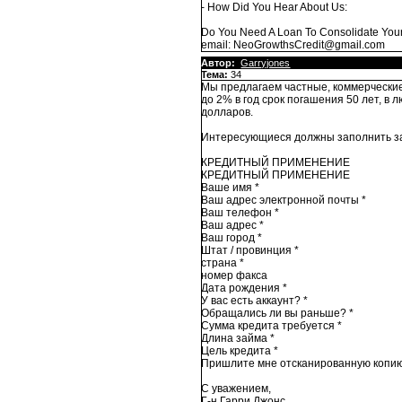
- How Did You Hear About Us:
Do You Need A Loan To Consolidate Your 
email: NeoGrowthsCredit@gmail.com
Автор:
Garryjones
Тема:
34
Мы предлагаем частные, коммерческие
до 2% в год срок погашения 50 лет, в
долларов.
Интересующиеся должны заполнить за
КРЕДИТНЫЙ ПРИМЕНЕНИЕ
КРЕДИТНЫЙ ПРИМЕНЕНИЕ
Ваше имя *
Ваш адрес электронной почты *
Ваш телефон *
Ваш адрес *
Ваш город *
Штат / провинция *
страна *
номер факса
Дата рождения *
У вас есть аккаунт? *
Обращались ли вы раньше? *
Сумма кредита требуется *
Длина займа *
Цель кредита *
Пришлите мне отсканированную копию
С уважением,
Г-н Гарри Джонс.