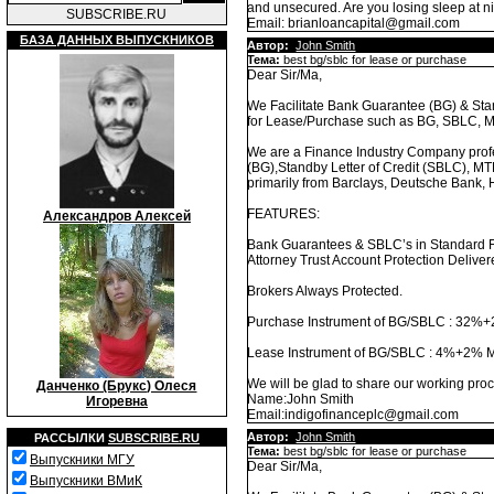
and unsecured. Are you losing sleep at n
SUBSCRIBE.RU
Email: brianloancapital@gmail.com
БАЗА ДАННЫХ ВЫПУСКНИКОВ
Автор:
John Smith
Тема:
best bg/sblc for lease or purchase
Dear Sir/Ma,
We Facilitate Bank Guarantee (BG) & Stan
for Lease/Purchase such as BG, SBLC, 
We are a Finance Industry Company prof
(BG),Standby Letter of Credit (SBLC), M
primarily from Barclays, Deutsche Bank, 
FEATURES:
Александров Алексей
Bank Guarantees & SBLC’s in Standard Fo
Attorney Trust Account Protection Deliv
Brokers Always Protected.
Purchase Instrument of BG/SBLC : 32
Lease Instrument of BG/SBLC : 4%+2%
We will be glad to share our working pr
Данченко (Брукс) Олеся
Name:John Smith
Игоревна
Email:indigofinanceplc@gmail.com
Автор:
John Smith
РАССЫЛКИ
SUBSCRIBE.RU
Тема:
best bg/sblc for lease or purchase
Выпускники МГУ
Dear Sir/Ma,
Выпускники ВМиК