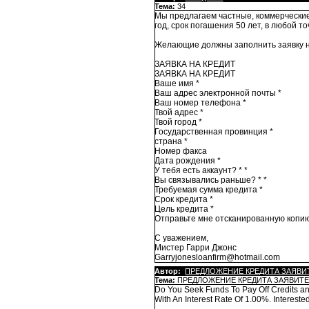
Тема:
34
Мы предлагаем частные, коммерческие
год, срок погашения 50 лет, в любой 
Желающие должны заполнить заявку н
ЗАЯВКА НА КРЕДИТ
ЗАЯВКА НА КРЕДИТ
Ваше имя *
Ваш адрес электронной почты *
Ваш номер телефона *
Твой адрес *
Твой город *
Государственная провинция *
страна *
Номер факса
Дата рождения *
У тебя есть аккаунт? * *
Вы связывались раньше? * *
Требуемая сумма кредита *
Срок кредита *
Цель кредита *
Отправьте мне отсканированную копию
С уважением,
Мистер Гарри Джонс
Garryjonesloanfirm@hotmail.com
Автор:
ПРЕДЛОЖЕНИЕ КРЕДИТА ЗАЯВИ
Тема:
ПРЕДЛОЖЕНИЕ КРЕДИТА ЗАЯВИТЕ
Do You Seek Funds To Pay Off Credits a
With An Interest Rate Of 1.00%. Interes