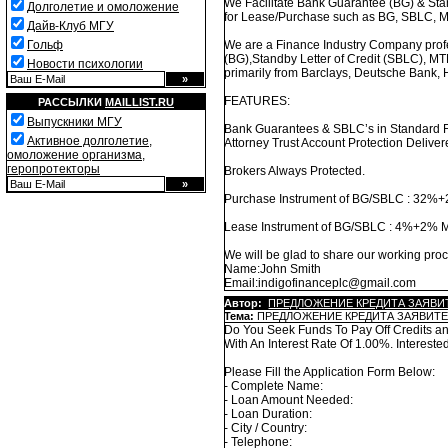
We Facilitate Bank Guarantee (BG) & Stan
Долголетие и омоложение
for Lease/Purchase such as BG, SBLC, 
Дайв-Клуб МГУ
Гольф
We are a Finance Industry Company prof
(BG),Standby Letter of Credit (SBLC), M
Новости психологии
primarily from Barclays, Deutsche Bank, 
FEATURES:
РАССЫЛКИ
MAILLIST.RU
Выпускники МГУ
Bank Guarantees & SBLC’s in Standard Fo
Активное долголетие,
Attorney Trust Account Protection Deliv
омоложение организма,
геропротекторы
Brokers Always Protected.
Purchase Instrument of BG/SBLC : 32
Lease Instrument of BG/SBLC : 4%+2%
We will be glad to share our working pr
Name:John Smith
Email:indigofinanceplc@gmail.com
Автор:
ПРЕДЛОЖЕНИЕ КРЕДИТА ЗАЯВИ
Тема:
ПРЕДЛОЖЕНИЕ КРЕДИТА ЗАЯВИТЕ
Do You Seek Funds To Pay Off Credits a
With An Interest Rate Of 1.00%. Interes
Please Fill the Application Form Below:
- Complete Name:
- Loan Amount Needed:
- Loan Duration:
- City / Country:
- Telephone: