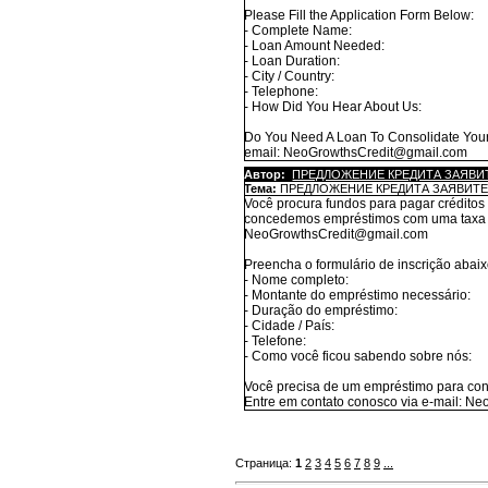
Please Fill the Application Form Below:
- Complete Name:
- Loan Amount Needed:
- Loan Duration:
- City / Country:
- Telephone:
- How Did You Hear About Us:
Do You Need A Loan To Consolidate Your 
email: NeoGrowthsCredit@gmail.com
Автор:
ПРЕДЛОЖЕНИЕ КРЕДИТА ЗАЯВИ
Тема:
ПРЕДЛОЖЕНИЕ КРЕДИТА ЗАЯВИТЕ
Você procura fundos para pagar crédito
concedemos empréstimos com uma taxa de
NeoGrowthsCredit@gmail.com
Preencha o formulário de inscrição abaix
- Nome completo:
- Montante do empréstimo necessário:
- Duração do empréstimo:
- Cidade / País:
- Telefone:
- Como você ficou sabendo sobre nós:
Você precisa de um empréstimo para cons
Entre em contato conosco via e-mail: 
Страница:
1
2
3
4
5
6
7
8
9
...