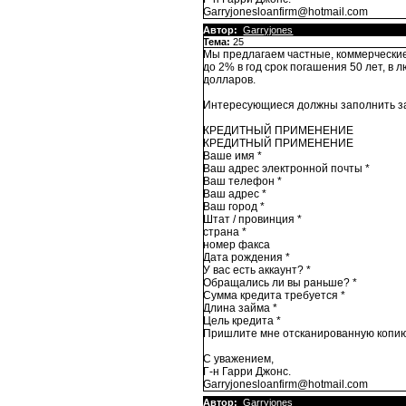
Garryjonesloanfirm@hotmail.com
Автор:
Garryjones
Тема:
25
Мы предлагаем частные, коммерческие
до 2% в год срок погашения 50 лет, в
долларов.
Интересующиеся должны заполнить за
КРЕДИТНЫЙ ПРИМЕНЕНИЕ
КРЕДИТНЫЙ ПРИМЕНЕНИЕ
Ваше имя *
Ваш адрес электронной почты *
Ваш телефон *
Ваш адрес *
Ваш город *
Штат / провинция *
страна *
номер факса
Дата рождения *
У вас есть аккаунт? *
Обращались ли вы раньше? *
Сумма кредита требуется *
Длина займа *
Цель кредита *
Пришлите мне отсканированную копию
С уважением,
Г-н Гарри Джонс.
Garryjonesloanfirm@hotmail.com
Автор:
Garryjones