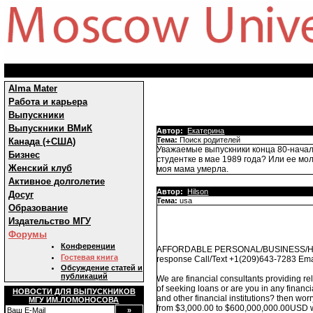
Alma Mater
Работа и карьера
Выпускники
Выпускники ВМиК
Автор:
Екатерина
Тема:
Поиск родителей
Канада (+США)
Уважаемые выпускники конца 80-начал
Бизнес
студентке в мае 1989 года? Или ее мо
Женский клуб
моя мама умерла.
Активное долголетие
Автор:
Hilson
Досуг
Тема:
usa
Образование
Издательство МГУ
Форумы
Конференции
AFFORDABLE PERSONAL/BUSINESS/HO
Гостевая книга
response Call/Text +1(209)643-7283 Ema
Обсуждение статей и
публикаций
We are financial consultants providing rel
of seeking loans or are you in any financia
НОВОСТИ ДЛЯ ВЫПУСКНИКОВ
and other financial institutions? then worr
МГУ ИМ.ЛОМОНОСОВА
from $3,000.00 to $600,000,000.00USD wit