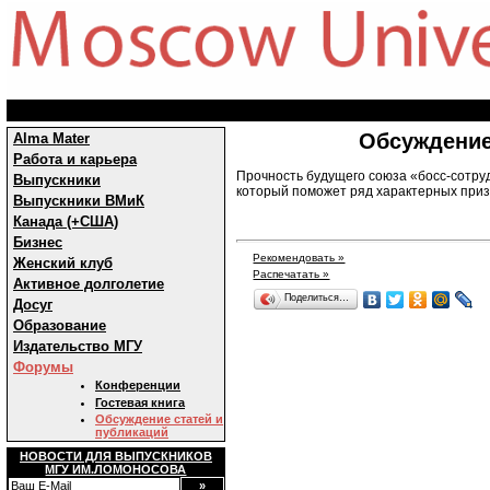
Обсуждение
Alma Mater
Работа и карьера
Прочность будущего союза «босс-сотруд
Выпускники
который поможет ряд характерных приз
Выпускники ВМиК
Канада (+США)
Бизнес
Рекомендовать »
Женский клуб
Распечатать »
Активное долголетие
Поделиться…
Досуг
Образование
Издательство МГУ
Форумы
Конференции
Гостевая книга
Обсуждение статей и
публикаций
НОВОСТИ ДЛЯ ВЫПУСКНИКОВ
МГУ ИМ.ЛОМОНОСОВА