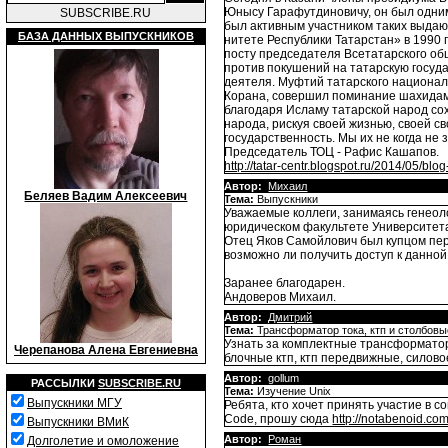
Юнысу Гарафутдиновичу, он был одним
SUBSCRIBE.RU
был активным участником таких выдаю
БАЗА ДАННЫХ ВЫПУСКНИКОВ
нитете Республики Татарстан» в 1990 
посту председателя Всетатарского об
против покушений на татарскую госуда
деятеля. Муфтий татарского национал
Корана, совершил поминание шахидам
благодаря Исламу татарской народ сох
народа, рискуя своей жизнью, своей св
государственность. Мы их не когда не 
Председатель ТОЦ - Рафис Кашапов.
http://tatar-centr.blogspot.ru/2014/05/blo
Автор:
Михаил
Беляев Вадим Алексеевич
Тема:
Выпускники
Уважаемые коллеги, занимаясь генеолог
юридическом факультете Университета 
Отец Яков Самойлович был купцом перв
возможно ли получить доступ к данно
Заранее благодарен.
Андоверов Михаил.
Автор:
Дмитрий
Тема:
Трансформатор тока, ктп и столбовы
Узнать за комплектные трансформаторн
Черепанова Алена Евгениевна
блочные ктп, ктп передвижные, силово
Автор:
gollum
РАССЫЛКИ
SUBSCRIBE.RU
Тема:
Изучение Unix
Выпускники МГУ
Ребята, кто хочет принять участие в с
Code, прошу сюда
http://notabenoid.co
Выпускники ВМиК
Автор:
Роман
Долголетие и омоложение