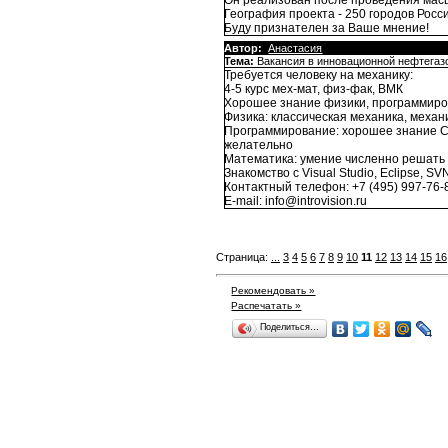
Он реализован после проведения мас
География проекта - 250 городов Росс
Буду признателен за Ваше мнение!
Автор:
Анастасия
Тема:
Вакансия в инновационной нефтегаз
Требуется человеку на механику:
4-5 курс мех-мат, физ-фак, ВМК
Хорошее знание физики, программиро
Физика: классическая механика, механ
Программирование: хорошее знание C+
желательно
Математика: умение численно решать с
Знакомство с Visual Studio, Eclipse, S
Контактный телефон: +7 (495) 997-76-
E-mail: info@introvision.ru
Страница:
...
3
4
5
6
7
8
9
10
11
12
13
14
15
16
Рекомендовать »
Распечатать »
Поделиться…