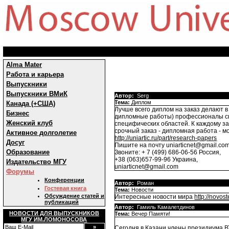
Alma Mater
Работа и карьера
Выпускники
Выпускники ВМиК
Автор:
Serg
Тема:
Диплом
Канада (+США)
Лучше всего диплом на заказ делают в
Бизнес
дипломные работы) профессионалы св
Женский клуб
специфических областей. К каждому з
срочный заказ - дипломная работа - м
Активное долголетие
http://uniartic.ru/part/research-papers
Досуг
Пишите на почту uniarticnet@gmail.co
Образование
Звоните: + 7 (499) 686-06-56 Россия,
+38 (063)657-99-96 Украина,
Издательство МГУ
uniarticnet@gmail.com
Форумы
Конференции
Автор:
Роман
Гостевая книга
Тема:
Новости
Обсуждение статей и
Интересные новости мира
http://novost
публикаций
Автор:
Гамиль Камалетдинов
НОВОСТИ ДЛЯ ВЫПУСКНИКОВ
Тема:
Вечер Памяти!
МГУ ИМ.ЛОМОНОСОВА
Сегодня в Казани члены президиума 