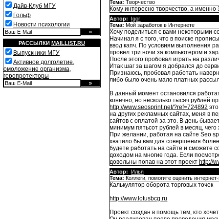
Тема:
Творчество
Дайв-Клуб МГУ
Кому интересно творчество, а именно 
Гольф
Автор:
Igor
Новости психологии
Тема:
Мой заработок в Интернете
Хочу поделиться с вами некоторыми се
Начинал я с того, что в поиске пропис
РАССЫЛКИ
MAILLIST.RU
ввод капч. По условиям выполнения ра
провел три ночи за компьютером и зар
Выпускники МГУ
После этого пробовал играть на разли
Активное долголетие,
Итак шаг за шагом я добрался до серв
омоложение организма,
Признаюсь, пробовал работать наверно
геропротекторы
либо было очень мало платных рассыло
В данный момент остановился работат
конечно, но несколько тысяч рублей п
http://www.seosprint.net/?ref=724892
это
на других рекламных сайтах, меня в п
сайтов с оплатой за это. В день бывае
минимум пятьсот рублей в месяц, чего
При желании, работая на сайте Seo sp
хватило бы вам для совершения более 
будете работать на сайте и сможете с
доходом на многие года. Если посмотр
довольны попав на этот проект
http://
Автор:
Илья
Тема:
Коллеги, помогите оценить интернет
Калькулятор оборота торговых точек
http://www.lotusbcg.ru
Проект создан в помощь тем, кто хоче