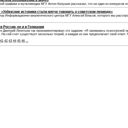
нализа изображений и видео
й графики и мультимедиа МГУ Антон Конушин рассказал, что на один из конкурсов по
«Узбекские историки стали мягче говорить о советском периоде»
тор Информационно-аналитического центра МГУ Алексей Власов, которого мы расспро
в России, но и в Германии
к Дмитрий Леонтьев так прокомментировал это задание: «Я занимаюсь психологией лич
. На сей счет существует несколько теорий, и каждая из них предполагает свой ответ
41
42
43
44
45
46
...