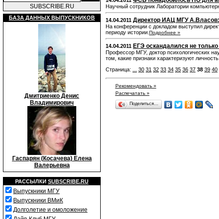
ФСБ понадобилось ПО для а
14.04.2011
SUBSCRIBE.RU
Научный сотрудник Лаборатории компьютерно
БАЗА ДАННЫХ ВЫПУСКНИКОВ
Директор ИАЦ МГУ А.Власов: 
14.04.2011
На конференции с докладом выступил дирек
периоду истории.
Подробнее »
ЕГЭ оскандалился не только 
14.04.2011
Профессор МГУ, доктор психологических нау
том, какие признаки характеризуют личность
Страница:
...
30
31
32
33
34
35
36
37
38
39
40
Рекомендовать »
Распечатать »
Дмитриенко Денис
Владимирович
Поделиться…
Гаспарян (Косачева) Елена
Валерьевна
РАССЫЛКИ
SUBSCRIBE.RU
Выпускники МГУ
Выпускники ВМиК
Долголетие и омоложение