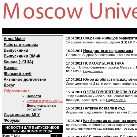
Cобрание жильцов общежити
Alma Mater
18.04.2011
14 апреля жители Главного здания (ГЗ) МГУ 
Работа и карьера
Выпускники
Нерадостные перспективы
18.04.2011
Соловьёв Андрей Валентинович окончил мех
Выпускники ВМиК
Канада (+США)
ПСИХОКИБЕРНЕТИКА
17.04.2011
Бизнес
Автор `Психокибернетики` доктор Максуэлл 
всю жизнь.
Подробнее »
Женский клуб
Активное долголетие
Юмор из области психологии
17.04.2011
Люди делятся на 2 категории: одни, войдя в ко
Досуг
Образование
О ЧЁМ ГОВОРЯТ ЧИСЛА В Б
15.04.2011
Новости
Тему символики чисел в Священном писании 
природе, науке, культуре.
Подробнее »
Статьи и публикации
Дополнительные
Петрика позвали в суд
15.04.2011
ресурсы
Академики предъявили Петрику иск на 2,5 м
Издательство МГУ
Форумы
Как биология влияет на поку
15.04.2011
основываясь на биологических характеристик
НОВОСТИ ДЛЯ ВЫПУСКНИКОВ
органолептические характеристики товара, а
МГУ ИМ.ЛОМОНОСОВА