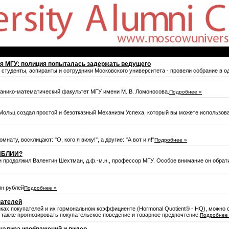
я МГУ: полиция попыталась задержать ведущего
- студенты, аспиранты и сотрудники Московского университета - провели собрание в о
анико-математический факультет МГУ имени М. В. Ломоносова.
Подробнее »
Мольц создал простой и безотказный Механизм Успеха, который вы можете использоват
мнату, восклицают: "О, кого я вижу!", а другие: "А вот и я!"
Подробнее »
ИБЛИИ?
продолжил Валентин Шехтман, д.ф.-м.н., профессор МГУ. Особое внимание он обратил 
лн рублей
Подробнее »
пателей
ах покупателей и их гормональном коэффициенте (Hormonal Quotient® - HQ), можно с 
 также прогнозировать покупательское поведение и товарное предпочтение.
Подробнее