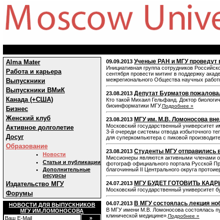
Ученые РАН и МГУ проведут 
Alma Mater
09.09.2013
Инициативная группа сотрудников Российск
Работа и карьера
сентября провести митинг в поддержку акад
межрегионального Общества научных работ
Выпускники
Выпускники ВМиК
Депутат Бурматов пожалова
23.08.2013
Канада (+США)
Кто такой Михаил Гельфанд. Доктор биологи
биоинформатики МГУ.
Подробнее »
Бизнес
Женский клуб
МГУ им. М.В. Ломоносова вне
23.08.2013
Московский государственный университет и
Активное долголетие
3-й очереди системы отвода избыточного те
Досуг
для суперкомпьютера с пиковой производит
Образование
Студенты МГУ отправились в
23.08.2013
Новости
Миссионеры являются активными членами об
Статьи и публикации
фотограф официального портала Русской Пра
Дополнительные
благочинный II Центрального округа протоие
ресурсы
МГУ БУДЕТ ГОТОВИТЬ КАДР
Издательство МГУ
24.07.2013
Московский государственный университет б
Форумы
В МГУ состоялась лекция но
04.07.2013
НОВОСТИ ДЛЯ ВЫПУСКНИКОВ
В МГУ имени М.В. Ломоносова состоялась пу
МГУ ИМ.ЛОМОНОСОВА
клинической медицине».
Подробнее »