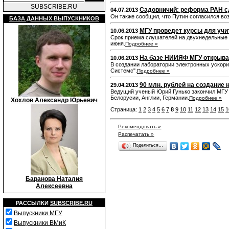
SUBSCRIBE.RU
Садовничий: реформа РАН сд
04.07.2013
Он также сообщил, что Путин согласился во
БАЗА ДАННЫХ ВЫПУСКНИКОВ
МГУ проведет курсы для учи
10.06.2013
Срок приема слушателей на двухнедельные 
июня.
Подробнее »
На базе НИИЯФ МГУ открыва
10.06.2013
В создании лаборатории электронных ускор
Системс".
Подробнее »
90 млн. рублей на создание
29.04.2013
Ведущий ученый Юрий Гунько закончил МГУ в
Белорусии, Англии, Германии.
Подробнее »
Хохлов Александр Юрьевич
Страница:
1
2
3
4
5
6
7
8
9
10
11
12
13
14
15
1
Рекомендовать »
Распечатать »
Поделиться…
Баранова Наталия
Алексеевна
РАССЫЛКИ
SUBSCRIBE.RU
Выпускники МГУ
Выпускники ВМиК