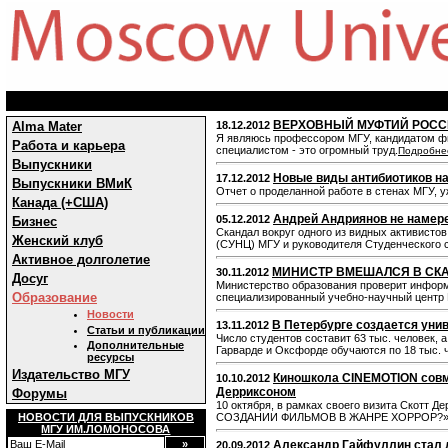
ВЕРХОВНЫЙ МУФТИЙ РОСС
Alma Mater
18.12.2012
Я являюсь профессором МГУ, кандидатом фило
Работа и карьера
специалистом - это огромный труд.
Подробне
Выпускники
Новые виды антибиотиков н
17.12.2012
Выпускники ВМиК
Отчет о проделанной работе в стенах МГУ, у
Канада (+США)
Андрей Андриянов не намер
05.12.2012
Бизнес
Скандал вокруг одного из видных активисто
Женский клуб
(СУНЦ) МГУ и руководителя Студенческого 
Активное долголетие
МИНИСТР ВМЕШАЛСЯ В СКА
30.11.2012
Досуг
Министерство образования проверит информ
Образование
специализированный учебно‑научный центр 
Новости
В Петербурге создается унив
13.11.2012
Статьи и публикации
Число студентов составит 63 тыс. человек, а
Дополнительные
Гарварде и Оксфорде обучаются по 18 тыс. 
ресурсы
Издательство МГУ
Киношкола CINEMOTION совм
10.10.2012
Дерриксоном
Форумы
10 октября, в рамках своего визита Ск
НОВОСТИ ДЛЯ ВЫПУСКНИКОВ
СОЗДАНИИ ФИЛЬМОВ В ЖАНРЕ ХОРРОР?» для
МГУ ИМ.ЛОМОНОСОВА
Александр Гайфуллин стал 
20.09.2012