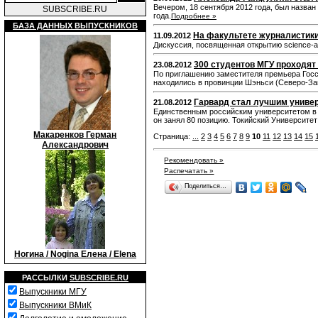
Вечером, 18 сентября 2012 года, был назва
SUBSCRIBE.RU
года.
Подробнее »
БАЗА ДАННЫХ ВЫПУСКНИКОВ
На факультете журналистики
11.09.2012
Дискуссия, посвященная открытию science-ar
300 студентов МГУ проходят
23.08.2012
По приглашению заместителя премьера Госсо
находились в провинции Шэньси (Северо-За
Гарвард стал лучшим универ
21.08.2012
Единственным российским университетом в 
он занял 80 позицию. Токийский Университет
Макаренков Герман
Страница:
...
2
3
4
5
6
7
8
9
10
11
12
13
14
15
Александрович
Рекомендовать »
Распечатать »
Поделиться…
Ногина / Nogina Елена / Elena
РАССЫЛКИ
SUBSCRIBE.RU
Выпускники МГУ
Выпускники ВМиК