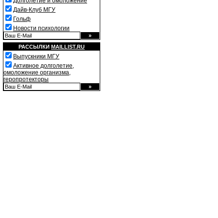
Долголетие и омоложение
Дайв-Клуб МГУ
Гольф
Новости психологии
РАССЫЛКИ
MAILLIST.RU
Выпускники МГУ
Активное долголетие,
омоложение организма,
геропротекторы