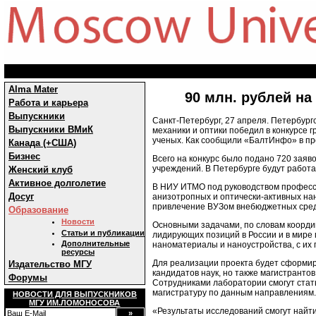
Alma Mater
90 млн. рублей н
Работа и карьера
Выпускники
Санкт-Петербург, 27 апреля. Петербур
Выпускники ВМиК
механики и оптики победил в конкурсе 
ученых. Как сообщили «БалтИнфо» в пре
Канада (+США)
Бизнес
Всего на конкурс было подано 720 заяв
учреждений. В Петербурге будут работа
Женский клуб
Активное долголетие
В НИУ ИТМО под руководством професс
Досуг
анизотропных и оптически-активных нан
привлечение ВУЗом внебюджетных средс
Образование
Новости
Основными задачами, по словам коорди
Статьи и публикации
лидирующих позиций в России и в мире
Дополнительные
наноматериалы и наноустройства, с их
ресурсы
Для реализации проекта будет сформир
Издательство МГУ
кандидатов наук, но также магистрант
Форумы
Сотрудниками лаборатории смогут стать
магистратуру по данным направлениям.
НОВОСТИ ДЛЯ ВЫПУСКНИКОВ
МГУ ИМ.ЛОМОНОСОВА
«Результаты исследований смогут найти