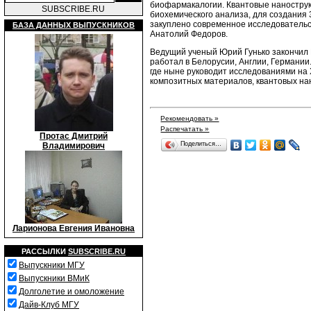
биофармакалогии. Квантовые нанострук
SUBSCRIBE.RU
биохемического анализа, для создания
закуплено современное исследовательс
БАЗА ДАННЫХ ВЫПУСКНИКОВ
Анатолий Федоров.
Ведущий ученый Юрий Гунько закончил М
работал в Белорусии, Англии, Германии
где ныне руководит исследованиями на
композитных материалов, квантовых на
Рекомендовать »
Распечатать »
Протас Дмитрий
Поделиться…
Владимирович
Ларионова Евгения Ивановна
РАССЫЛКИ
SUBSCRIBE.RU
Выпускники МГУ
Выпускники ВМиК
Долголетие и омоложение
Дайв-Клуб МГУ