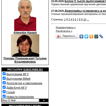
Более 5 тысяч выпускников
23.09.2025
Торжественная церемония вручения дипломо
Демографы усомнились в до
27.08.2025
Ученые проанализировали материалы из баз
Страница:
1
2
3
4
5
6
7
8
9
10
...
Рекомендовать »
Распечатать »
Ahmedov Hagani
Поделиться…
Попова (Трояновская) Татьяна
Владимировна
РАССЫЛКИ
SUBSCRIBE.RU
Выпускники МГУ
Выпускники ВМиК
Долголетие и омоложение
Дайв-Клуб МГУ
Гольф
Новости психологии
РАССЫЛКИ
MAILLIST.RU