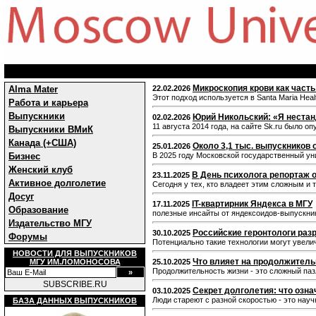
Микроскопия крови как част
Alma Mater
22.02.2026
Этот подход используется в Santa Maria Hea
Работа и карьера
Выпускники
Юрий Никольский: «Я неста
02.02.2026
11 августа 2014 года, на сайте Sk.ru было 
Выпускники ВМиК
Канада (+США)
Около 3,1 тыс. выпускников 
25.01.2026
Бизнес
В 2025 году Московской государственный ун
Женский клуб
В День психолога репортаж 
23.11.2025
Активное долголетие
Сегодня у тех, кто владеет этим сложным и
Досуг
IT-квартирник Яндекса в МГУ
17.11.2025
Образование
полезные инсайты от яндексоидов-выпускник
Издательство МГУ
Российские геронтологи раз
30.10.2025
Форумы
Потенциально такие технологии могут увели
НОВОСТИ ДЛЯ ВЫПУСКНИКОВ
Что влияет на про­дол­­жите
МГУ ИМ.ЛОМОНОСОВА
25.10.2025
Продолжительность жизни - это сложный паз
SUBSCRIBE.RU
Секрет долголетия: что озна
03.10.2025
Люди стареют с разной скоростью - это науч
БАЗА ДАННЫХ ВЫПУСКНИКОВ