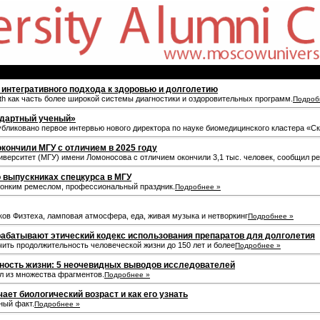
ь интегративного подхода к здоровью и долголетию
lth как часть более широкой системы диагностики и оздоровительных программ.
Подроб
ндартный ученый»
опубликовано первое интервью нового директора по науке биомедицинского кластера «
окончили МГУ с отличием в 2025 году
иверситет (МГУ) имени Ломоносова с отличием окончили 3,1 тыс. человек, сообщил ре
о выпускниках спецкурса в МГУ
 тонким ремеслом, профессиональный праздник.
Подробнее »
ов Физтеха, ламповая атмосфера, еда, живая музыка и нетворкинг
Подробнее »
рабатывают этический кодекс использования препаратов для долголетия
чить продолжительность человеческой жизни до 150 лет и более
Подробнее »
ль­ность жизни: 5 неочевид­ных выводов исследователей
л из множества фрагментов.
Подробнее »
чает биологический возраст и как его узнать
ный факт.
Подробнее »