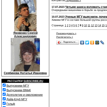
контрактов,
Подробнее »
Четыре шанса взломать ста
17.07.2023
Очередными мишенями в борьбе за продлени
Ученые МГУ выяснили, почем
10.07.2023
Химики МГУ в составе большой группы росси
Страница:
1
2
3
4
5
6
7
8
9
10
11
12
13
14
15
1
Яковенко Сергей
Рекомендовать »
Александрович
Распечатать »
Поделиться…
Сербинова Наталья Ивановна
РАССЫЛКИ
SUBSCRIBE.RU
Выпускники МГУ
Выпускники ВМиК
Долголетие и омоложение
Дайв-Клуб МГУ
Гольф