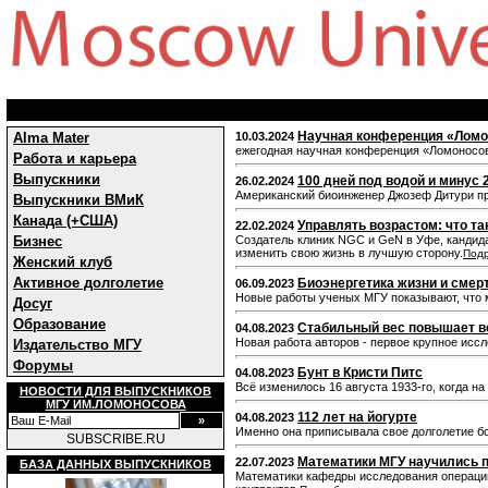
Научная конференция «Ломо
Alma Mater
10.03.2024
ежегодная научная конференция «Ломоносовс
Работа и карьера
Выпускники
100 дней под водой и минус 
26.02.2024
Американский биоинженер Джозеф Дитури про
Выпускники ВМиК
Канада (+США)
Управлять возрастом: что та
22.02.2024
Бизнес
Создатель клиник NGC и GeN в Уфе, кандидат
изменить свою жизнь в лучшую сторону.
Под
Женский клуб
Активное долголетие
Биоэнергетика жизни и смер
06.09.2023
Новые работы ученых МГУ показывают, что 
Досуг
Образование
Стабильный вес повышает в
04.08.2023
Новая работа авторов - первое крупное исс
Издательство МГУ
Форумы
Бунт в Кристи Питс
04.08.2023
Всё изменилось 16 августа 1933-го, когда н
НОВОСТИ ДЛЯ ВЫПУСКНИКОВ
МГУ ИМ.ЛОМОНОСОВА
112 лет на йогурте
04.08.2023
Именно она приписывала свое долголетие бока
SUBSCRIBE.RU
Математики МГУ научились 
22.07.2023
БАЗА ДАННЫХ ВЫПУСКНИКОВ
Математики кафедры исследования операци