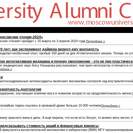
носовские чтения-2024»
кие чтения» пройдет с 20 марта по 3 апреля 2024 года.
Подробнее »
20 лет: как эксперимент дайвера вернул ему молодость
делал необычный опыт, пробыв 100 дней на дне Атлантического океана. Теперь он утв
кое интегративная медицина и почему омоложение - это не про пластичес
 медицинских наук Алсу Назырова рассказывает, чем врач­-интегратор отличается от 
робнее »
ти
митохондриальные антиоксиданты включают механизмы контроля над внутриклеточной
ероятность долголетия
ледование, изучающее влияние веса в пожилом возрасте на продолжительность жизни.
а лужайках парка сошлись в кровавой драке больше 10 000 человек
Подробнее »
лу красного вина в день. А ещё верила, что если есть йогурт, то можно жить вечно. И
предсказывать стоимость акций и финансовые кризисы
й факультета вычислительной математики и кибернетики (ВМК) МГУ проанализирова