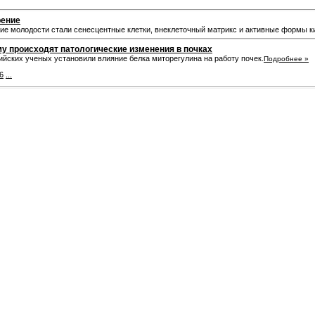
рение
е молодости стали сенесцентные клетки, внеклеточный матрикс и активные формы к
у происходят патологические изменения в почках
йских ученых установили влияние белка миторегулина на работу почек.
Подробнее »
6
...