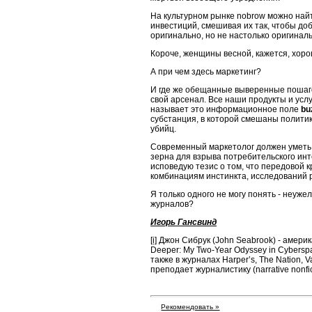
На культурном рынке nobrow можно най
инвестиций, смешивая их так, чтобы доб
оригинально, но не настолько оригинал
Короче, женщины весной, кажется, хоро
А при чем здесь маркетинг?
И где же обещанные выверенные пошаго
свой арсенал. Все наши продукты и усл
называет это информационное поле
bu
субстанция, в которой смешаны политика
убийц.
Современный маркетолог должен уметь 
зерна для взрыва потребительского ин
исповедую тезис о том, что передовой 
комбинациям инстинкта, исследований ры
Я только одного не могу понять -
неужел
журналов?
Игорь Гансвинд
[i]
Джон Сибрук (John Seabrook) - америк
Deeper: My Two-Year Odyssey in Cyberspac
также в журналах Harper’s, The Nation, Va
преподает журналистику (narrative nonfi
Рекомендовать »