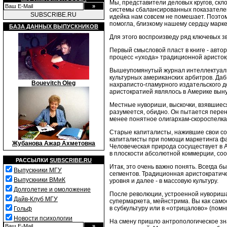
Мы, представители деловых кругов, скл
системы сбалансированных показателей
SUBSCRIBE.RU
идейка нам совсем не помешает. Поэтом
помогла, близкому нашему сердцу марке
БАЗА ДАННЫХ ВЫПУСКНИКОВ
Для этого воспроизведу ряд ключевых зв
Первый смысловой пласт в книге - авто
процесс «ухода» традиционной аристок
Вышеупомянутый журнал интеллектуаль
культурных американских арбитров. Даб
Bouevitch Oleg
нахраписто-гламурного издательского 
аристократией являлось в Америке вын
Местные нувориши, выскочки, взявшиес
разумеется, обидно. Он пытается перен
менее понятное олигархам-скороспелка
Старые капиталисты, нажившие свои со
капиталисты при помощи маркетинга фа
Жубанова Ажар Ахметовна
Человеческая природа сосуществует в 
в плоскости абсолютной коммерции, с
РАССЫЛКИ
SUBSCRIBE.RU
Итак, это очень важно понять. Всегда 
Выпускники МГУ
сегментов. Традиционная аристократиче
Выпускники ВМиК
уровня и далее - в массовую культуру.
Долголетие и омоложение
После революции, устроенной нувориша
Дайв-Клуб МГУ
супермаркета, мейнстрима. Вы как сам
в субкультуру или в «отрицалово» (помн
Гольф
Новости психологии
На смену пришло антропологическое зн