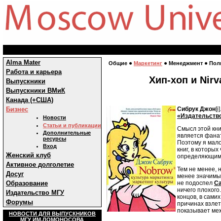
Alma Mater
●
●
●
Общие
Маркетинг
Менеджмент
Пол
Работа и карьера
Хип-хоп и Nir
Выпускники
Выпускники ВМиК
Канада (+США)
Сибрук Джон
[i]
Бизнес
«Издательств
Новости
Статьи и публикации
Смысл этой кни
Дополнительные
является фана
ресурсы
Поэтому я мало
Вход
книг, в которы
Женский клуб
определяющим 
Активное долголетие
Тем не менее, 
Досуг
менее значимы
не подоспел
Ca
Образование
ничего плохого
Издательство МГУ
концов, в сами
Форумы
причинах взлет
показывает меж
НОВОСТИ ДЛЯ ВЫПУСКНИКОВ
МГУ ИМ.ЛОМОНОСОВА