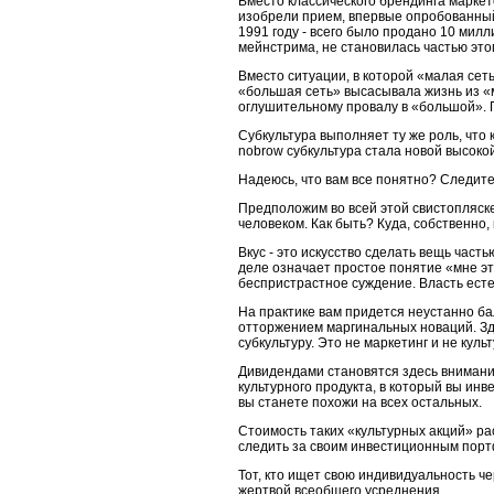
Вместо классического брендинга марке
изобрели прием, впервые опробованный
1991 году - всего было продано 10 мил
мейнстрима, не становилась частью это
Вместо ситуации, в которой «малая сеть
«большая сеть» высасывала жизнь из «м
оглушительному провалу в «большой». П
Субкультура выполняет ту же роль, что 
nobrow субкультура стала новой высокой
Надеюсь, что вам все понятно? Следите
Предположим во всей этой свистопляске
человеком. Как быть? Куда, собственно
Вкус - это искусство сделать вещь част
деле означает простое понятие «мне это
беспристрастное суждение. Власть ест
На практике вам придется неустанно б
отторжением маргинальных новаций. Зде
субкультуру. Это не маркетинг и не куль
Дивидендами становятся здесь внимани
культурного продукта, в который вы инв
вы станете похожи на всех остальных.
Стоимость таких «культурных акций» ра
следить за своим инвестиционным порт
Тот, кто ищет свою индивидуальность че
жертвой всеобщего усреднения.