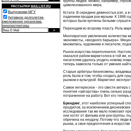
группы людей. Можно, например, глубоко
цивилизованного мира.
РАССЫЛКИ
MAILLIST.RU
Выпускники МГУ
Кстати. В середине девяностых рэп, а в
падением продаж рок-музыки. К 1998 год
Активное долголетие,
которых были куплены белыми слушател
омоложение организма,
геропротекторы
Переходим ко второму пласту. Роль мар
Многократное увеличение количества ка
экономисты, «входного барьера». Мецен
множились, художники и писатели, под
Рынок искусства переполнился. Настоя
оказался рабом маркетолога в той же, 
писателям удалось угодить новому покр
теперь зависела только от умения найт
Старые арбитры-бизнесмены, владевшие
роль была в том, чтобы создать для су
рынком и культурой. Маркетинг эксплуат
Самое интересное - это свести актера 
понятия «авторства» очень сильно раздв
потраченное на работу. Вот кто теперь
Брендинг
, этот наиболее успешный спо
продуктов, за исключением диснеевски
исследования так же мало помогают пред
они хотят от фильма или рок-группы, по
обречена на неудачу. Потому что люди 
рынка, а свои предпочтения в искусстве