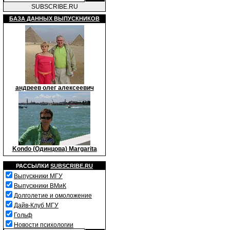
SUBSCRIBE.RU
БАЗА ДАННЫХ ВЫПУСКНИКОВ
андреев олег алексеевич
Kondo (Одинцова) Margarita
РАССЫЛКИ
SUBSCRIBE.RU
Выпускники МГУ
Выпускники ВМиК
Долголетие и омоложение
Дайв-Клуб МГУ
Гольф
Новости психологии