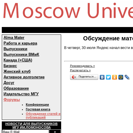
Обсуждение мат
Alma Mater
Работа и карьера
В четверг, 30 июля Яндекс начал вести
Выпускники
Выпускники ВМиК
Канада (+США)
Бизнес
Рекомендовать »
Распечатать »
Женский клуб
Активное долголетие
Поделиться…
Досуг
Образование
Издательство МГУ
Форумы
Конференции
Гостевая книга
Обсуждение статей и
публикаций
НОВОСТИ ДЛЯ ВЫПУСКНИКОВ
МГУ ИМ.ЛОМОНОСОВА