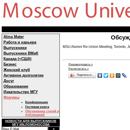
Обсуж
Alma Mater
Работа и карьера
MSU Alumni Re-Union Meeting, Toronto, J
Выпускники
Выпускники ВМиК
Канада (+США)
Бизнес
Рекомендовать »
Распечатать »
Женский клуб
Активное долголетие
Поделиться…
Досуг
Образование
Издательство МГУ
Форумы
Конференции
Гостевая книга
Обсуждение статей и
публикаций
НОВОСТИ ДЛЯ ВЫПУСКНИКОВ
МГУ ИМ.ЛОМОНОСОВА