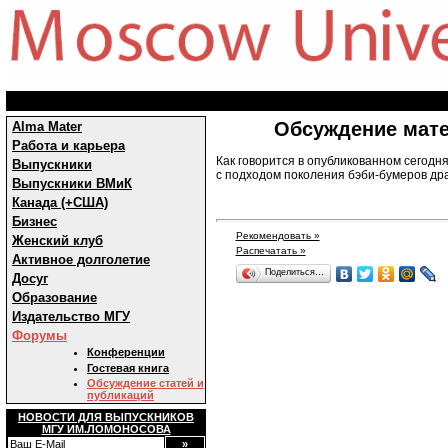
Обсуждение мате
Alma Mater
Работа и карьера
Как говорится в опубликованном сегод
Выпускники
с подходом поколения бэби-бумеров др
Выпускники ВМиК
Канада (+США)
Бизнес
Рекомендовать »
Женский клуб
Распечатать »
Активное долголетие
Поделиться…
Досуг
Образование
Издательство МГУ
Форумы
Конференции
Гостевая книга
Обсуждение статей и
публикаций
НОВОСТИ ДЛЯ ВЫПУСКНИКОВ
МГУ ИМ.ЛОМОНОСОВА