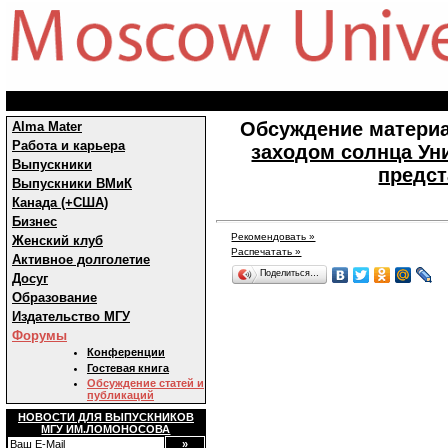
Обсуждение материа
Alma Mater
Работа и карьера
заходом солнца Ун
Выпускники
предст
Выпускники ВМиК
Канада (+США)
Бизнес
Рекомендовать »
Женский клуб
Распечатать »
Активное долголетие
Поделиться…
Досуг
Образование
Издательство МГУ
Форумы
Конференции
Гостевая книга
Обсуждение статей и
публикаций
НОВОСТИ ДЛЯ ВЫПУСКНИКОВ
МГУ ИМ.ЛОМОНОСОВА