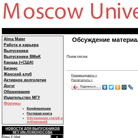
Обсуждение материа
Alma Mater
Работа и карьера
Выпускники
Выпускники ВМиК
Поем песни
Канада (+США)
Бизнес
Женский клуб
Рекомендовать »
Активное долголетие
Распечатать »
Досуг
Поделиться…
Образование
Издательство МГУ
Форумы
Конференции
Гостевая книга
Обсуждение статей и
публикаций
НОВОСТИ ДЛЯ ВЫПУСКНИКОВ
МГУ ИМ.ЛОМОНОСОВА