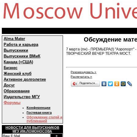
Обсуждение мате
Alma Mater
Работа и карьера
7 марта (пн) - ПРЕМЬЕРА(!) "Аэропорт" 
Выпускники
ТВОРЧЕСКИЙ ВЕЧЕР ТЕАТРА МОСТ.
Выпускники ВМиК
Канада (+США)
Бизнес
Рекомендовать »
Женский клуб
Распечатать »
Активное долголетие
Поделиться…
Досуг
Образование
Издательство МГУ
Форумы
Конференции
Гостевая книга
Обсуждение статей и
публикаций
НОВОСТИ ДЛЯ ВЫПУСКНИКОВ
МГУ ИМ.ЛОМОНОСОВА