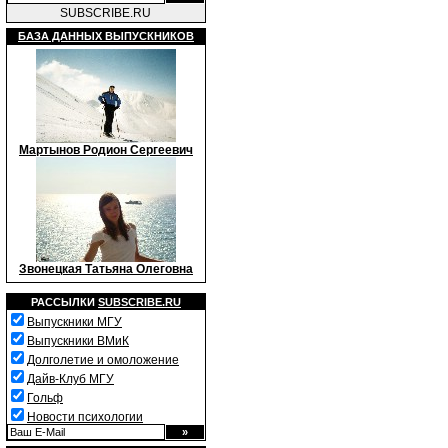
SUBSCRIBE.RU
БАЗА ДАННЫХ ВЫПУСКНИКОВ
Мартынов Родион Сергеевич
Звонецкая Татьяна Олеговна
РАССЫЛКИ
SUBSCRIBE.RU
Выпускники МГУ
Выпускники ВМиК
Долголетие и омоложение
Дайв-Клуб МГУ
Гольф
Новости психологии