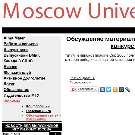
Обсуждение материала
Alma Mater
Работа и карьера
конкурс
Выпускники
Выпускники ВМиК
титул чемпионов Imagine Cup 2005 полу
которая победила в главной категории к
Канада (+США)
Бизнес
Женский клуб
Активное долголетие
Рекомендовать »
Распечатать »
Досуг
Образование
Поделиться…
Издательство МГУ
Форумы
Конференции
Гостевая книга
Обсуждение статей и
публикаций
НОВОСТИ ДЛЯ ВЫПУСКНИКОВ
МГУ ИМ.ЛОМОНОСОВА