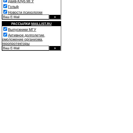
Дайв-Клуб МГУ
Гольф
Новости психологии
РАССЫЛКИ
MAILLIST.RU
Выпускники МГУ
Активное долголетие,
омоложение организма,
геропротекторы