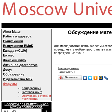
Обсуждение мате
Alma Mater
Работа и карьера
Выпускники
Выпускники ВМиК
Для исследования взяли экзосомы ствол
преодолевать любые пространства и, в
Канада (+США)
поврежденные ткани.
Бизнес
Женский клуб
Активное долголетие
Рекомендовать »
Досуг
Распечатать »
Образование
Поделиться…
Издательство МГУ
Форумы
Конференции
Гостевая книга
Обсуждение статей и
публикаций
НОВОСТИ ДЛЯ ВЫПУСКНИКОВ
МГУ ИМ.ЛОМОНОСОВА