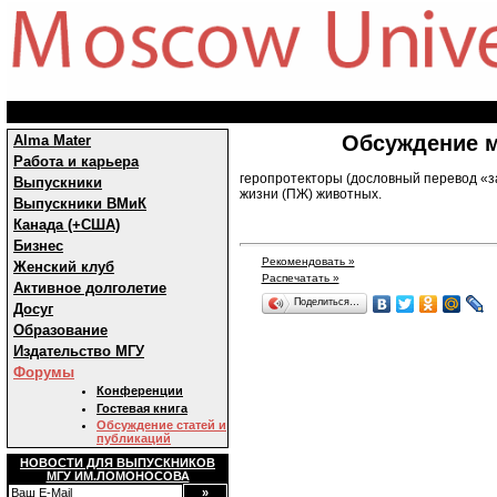
Обсуждение м
Alma Mater
Работа и карьера
геропротекторы (дословный перевод «з
Выпускники
жизни (ПЖ) животных.
Выпускники ВМиК
Канада (+США)
Бизнес
Рекомендовать »
Женский клуб
Распечатать »
Активное долголетие
Поделиться…
Досуг
Образование
Издательство МГУ
Форумы
Конференции
Гостевая книга
Обсуждение статей и
публикаций
НОВОСТИ ДЛЯ ВЫПУСКНИКОВ
МГУ ИМ.ЛОМОНОСОВА