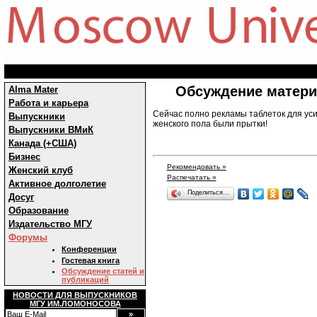
Обсуждение матери
Alma Mater
Работа и карьера
Сейчас полно рекламы таблеток для уси
Выпускники
женского пола были прытки!
Выпускники ВМиК
Канада (+США)
Бизнес
Рекомендовать »
Женский клуб
Распечатать »
Активное долголетие
Поделиться…
Досуг
Образование
Издательство МГУ
Форумы
Конференции
Гостевая книга
Обсуждение статей и
публикаций
НОВОСТИ ДЛЯ ВЫПУСКНИКОВ
МГУ ИМ.ЛОМОНОСОВА