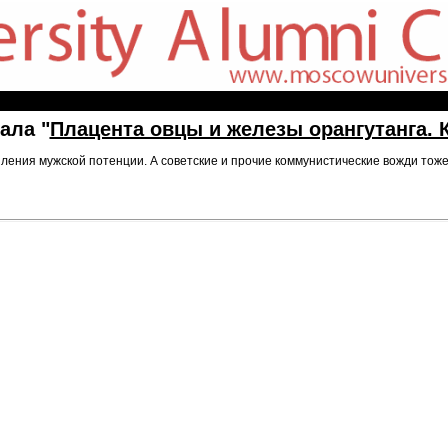
ала "
Плацента овцы и железы орангутанга. 
ления мужской потенции. А советские и прочие коммунистические вожди тоже 