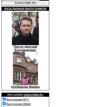
SUBSCRIBE.RU
БАЗА ДАННЫХ ВЫПУСКНИКОВ
Протас Дмитрий
Владимирович
Олейникова Марина
РАССЫЛКИ
SUBSCRIBE.RU
Выпускники МГУ
Выпускники ВМиК