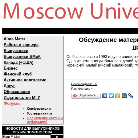
Обсуждение матер
Alma Mater
Работа и карьера
п
Выпускники
Выпускники ВМиК
Он был основан в 1993 году по инициат
Одно из немногих учебных заведений, г
Канада (+США)
корейский, малайзийский (малайский), т
Бизнес
Женский клуб
Активное долголетие
Рекомендовать »
Досуг
Распечатать »
Образование
Поделиться…
Издательство МГУ
Форумы
Конференции
Гостевая книга
Обсуждение статей и
публикаций
НОВОСТИ ДЛЯ ВЫПУСКНИКОВ
МГУ ИМ.ЛОМОНОСОВА