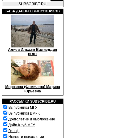
SUBSCRIBE.RU
БАЗА ДАННЫХ ВЫПУСКНИКОВ
Алиев Ильхам Валиеддин
оглы
Морозова (Фомичева) Марина
Юрьевна
РАССЫЛКИ
SUBSCRIBE.RU
Выпускники МГУ
Выпускники ВМиК
Долголетие и омоложение
Дайв-Клуб МГУ
Гольф
Новости психологии