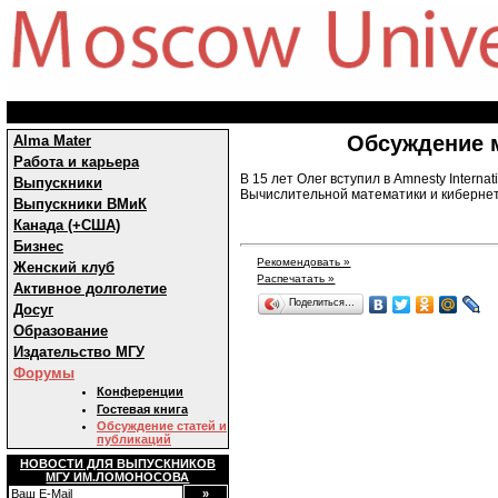
Обсуждение 
Alma Mater
Работа и карьера
В 15 лет Олег вступил в Amnesty Interna
Выпускники
Вычислительной математики и кибернет
Выпускники ВМиК
Канада (+США)
Бизнес
Рекомендовать »
Женский клуб
Распечатать »
Активное долголетие
Поделиться…
Досуг
Образование
Издательство МГУ
Форумы
Конференции
Гостевая книга
Обсуждение статей и
публикаций
НОВОСТИ ДЛЯ ВЫПУСКНИКОВ
МГУ ИМ.ЛОМОНОСОВА