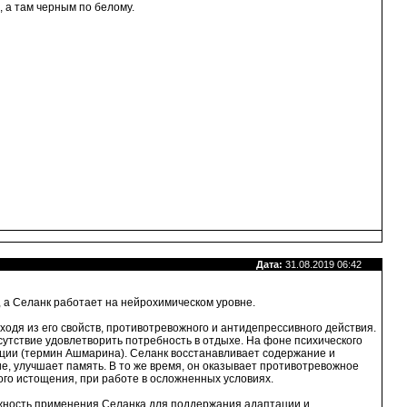
, а там черным по белому.
Дата:
31.08.2019 06:42
т, а Селанк работает на нейрохимическом уровне.
ходя из его свойств, противотревожного и антидепрессивного действия.
сутствие удовлетворить потребность в отдыхе. На фоне психического
ции (термин Ашмарина). Селанк восстанавливает содержание и
е, улучшает память. В то же время, он оказывает противотревожное
кого истощения, при работе в осложненных условиях.
озможность применения Селанка для поддержания адаптации и