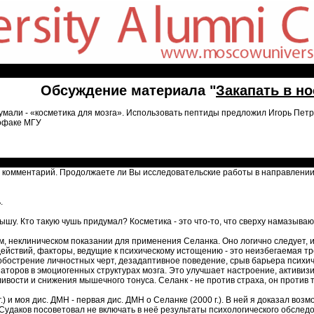
Обсуждение материала "
Закапать в н
думали - «косметика для мозга». Использовать пептиды предложил Игорь Пе
иофаке МГУ
 комментарий. Продолжаете ли Вы исследовательские работы в направлении
.
ышу. Кто такую чушь придумал? Косметика - это что-то, что сверху намазыва
м, неклиническом показании для применения Селанка. Оно логично следует, и
действий, факторы, ведущие к психическому истощению - это неизбегаемая тр
обострение личностных черт, дезадаптивное поведение, срыв барьера психи
торов в эмоциогенных структурах мозга. Это улучшает настроение, активизи
ивости и снижения мышечного тонуса. Селанк - не против страха, он против 
.) и моя дис. ДМН - первая дис. ДМН о Селанке (2000 г.). В ней я доказал 
удаков посоветовал не включать в неё результаты психологического обследов