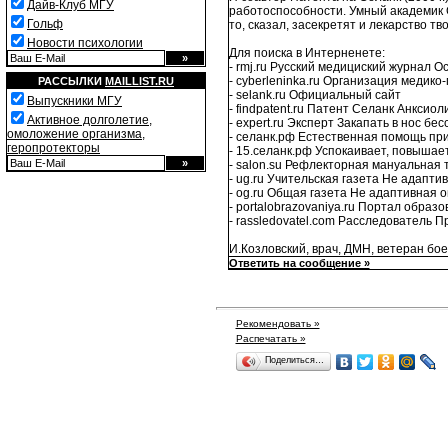
Дайв-Клуб МГУ
работоспособности. Умный академик С
Гольф
то, сказал, засекретят и лекарство т
Новости психологии
Для поиска в Интерненете:
- rmj.ru Русский медициский журнал 
- cyberleninka.ru Организация медик
РАССЫЛКИ
MAILLIST.RU
- selank.ru Официальный сайт
Выпускники МГУ
- findpatent.ru Патент Селанк Анксио
Активное долголетие,
- expert.ru Эксперт Закапать в нос бе
омоложение организма,
- селанк.рф Естественная помощь при
геропротекторы
- 15.селанк.рф Успокаивает, повышае
- salon.su Рефлекторная мануальная 
- ug.ru Учительская газета Не адапти
- og.ru Общая газета Не адаптивная 
- portalobrazovaniya.ru Портал образ
- rassledovatel.com Расследователь П
И.Козловский, врач, ДМН, ветеран бо
Ответить на сообщение »
Рекомендовать »
Распечатать »
Поделиться…