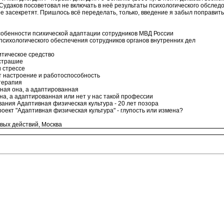
удаков посоветовал не включать в неё результаты психологического обследов
вое засекретят. Пришлось всё переделать, только, введение я забыл поправить
Особенности психической адаптации сотрудников МВД России
о-психологического обеспечения сотрудников органов внутренних дел
литическое средство
сстрашие
 стрессе
т настроение и работоспособность
терапия
вная она, а адаптированная
она, а адаптированная или нет у нас такой профессии
ования Адаптивная физическая культура - 20 лет позора
роект "Адаптивная физическая культура" - глупость или измена?
евых действий, Москва