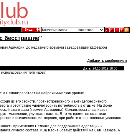
ос бесстрашие
"
трович Ашмарин, до недавнего времени заведовавший кафедрой
Добавить сообщение »
Дата:
24.10.2019 18:50
 использования пептидов?
ют, а Селанк работает на нейрохимическом уровне.
сходя из его свойств, противотревожного и антидепрессивного
евога и отсутствие удовлетворить потребность в отдыхе. На фоне
ческой адаптации (термин Ашмарина). Селанк восстанавливает
рует мышление, улучшает память. В то же время, он оказывает
тревоги и психического истощения, при работе в осложненных условиях.
возможность применения Селанка для поддержания адаптации и
ания личного состава МВД в зоне боевых действий на Сев. Кавказе. А