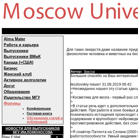
Alma Mater
Работа и карьера
Для таких лекарств даже название при
Выпускники
физиологии человека и животных на б
Выпускники ВМиК
Канада (+США)
Бизнес
Автор:
Виктор
Женский клуб
Большое спасибо за Ваш интересный
Активное долголетие
ikozlovskiy пишет 31.08.2019 06:42:
Досуг
>Неожиданно нашел эту статью здесь
Образование
>
Издательство МГУ
>Косметика для мозга - первый раз сл
>
Форумы
>В статье речь идет о дополнительно
Конференции
действия. При работе в зоне боевых 
Гостевая книга
психического истощения происходит 
Обсуждение статей и
содержание и кругооборот нейромедиа
публикаций
противотревожное действие, без сонл
>
НОВОСТИ ДЛЯ ВЫПУСКНИКОВ
>Я соавтор Патента на Селанк (2000 г
МГУ ИМ.ЛОМОНОСОВА
работоспособности. Умный академик С