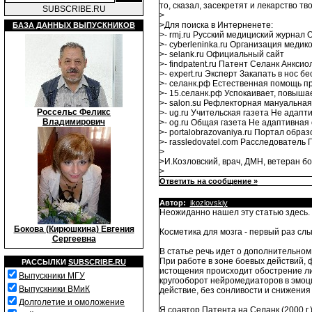
то, сказал, засекретят и лекарство т
SUBSCRIBE.RU
>
>Для поиска в Интерненете:
БАЗА ДАННЫХ ВЫПУСКНИКОВ
>- rmj.ru Русский медициский журнал
>- cyberleninka.ru Организация меди
>- selank.ru Официальный сайт
>- findpatent.ru Патент Селанк Анкси
>- expert.ru Эксперт Закапать в нос б
>- селанк.рф Естественная помощь п
>- 15.селанк.рф Успокаивает, повыша
>- salon.su Рефлекторная мануальна
Россельс Феликс
>- ug.ru Учительская газета Не адапт
Владимирович
>- og.ru Общая газета Не адаптивная
>- portalobrazovaniya.ru Портал обра
>- rassledovatel.com Расследователь 
>
>И.Козловский, врач, ДМН, ветеран б
>
Ответить на сообщение »
Автор:
ikozlovskiy
Неожиданно нашел эту статью здесь.
Бокова (Кирюшкина) Евгения
Косметика для мозга - первый раз слы
Сергеевна
В статье речь идет о дополнительном
При работе в зоне боевых действий, 
РАССЫЛКИ
SUBSCRIBE.RU
истощения происходит обострение ли
Выпускники МГУ
кругооборот нейромедиаторов в эмоци
Выпускники ВМиК
действие, без сонливости и снижения 
Долголетие и омоложение
Я соавтор Патента на Селанк (2000 г.