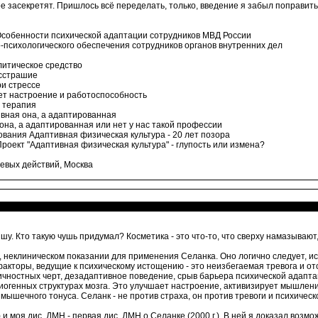
вое засекретят. Пришлось всё переделать, только, введение я забыл поправить
 Особенности психической адаптации сотрудников МВД России
ко-психологического обеспечения сотрудников органов внутренних дел
олитическое средство
есстрашие
ри стрессе
ет настроение и работоспособность
я терапия
ивная она, а адаптированная
 она, а адаптированная или нет у нас такой профессии
зования Адаптивная физическая культура - 20 лет позора
Проект "Адаптивная физическая культура" - глупость или измена?
оевых действий, Москва
шу. Кто такую чушь придумал? Косметика - это что-то, что сверху намазываю
, неклиническом показании для применения Селанка. Оно логично следует, ис
факторы, ведущие к психическому истощению - это неизбегаемая тревога и от
чностных черт, дезадаптивное поведение, срыв барьера психической адапта
огенных структурах мозга. Это улучшает настроение, активизирует мышлени
мышечного тонуса. Селанк - не против страха, он против тревоги и психичес
) и моя дис. ДМН - первая дис. ДМН о Селанке (2000 г.). В ней я доказал в