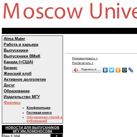
Alma Mater
Работа и карьера
Выпускники
Выпускники ВМиК
Рекомендовать »
Канада (+США)
Распечатать »
Бизнес
Поделиться…
Женский клуб
Активное долголетие
Досуг
Образование
Издательство МГУ
Форумы
Конференции
Гостевая книга
Обсуждение статей и
публикаций
НОВОСТИ ДЛЯ ВЫПУСКНИКОВ
МГУ ИМ.ЛОМОНОСОВА