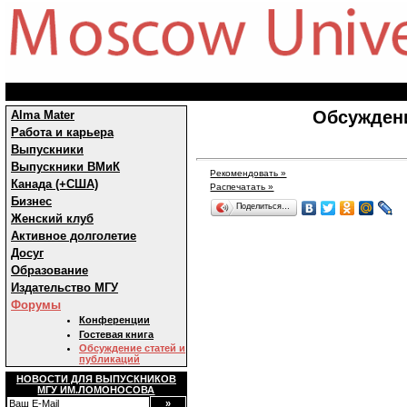
Обсуждени
Alma Mater
Работа и карьера
Выпускники
Выпускники ВМиК
Рекомендовать »
Канада (+США)
Распечатать »
Бизнес
Поделиться…
Женский клуб
Активное долголетие
Досуг
Образование
Издательство МГУ
Форумы
Конференции
Гостевая книга
Обсуждение статей и
публикаций
НОВОСТИ ДЛЯ ВЫПУСКНИКОВ
МГУ ИМ.ЛОМОНОСОВА