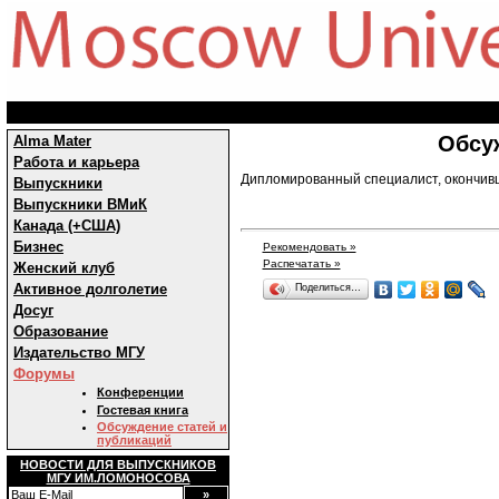
Обсу
Alma Mater
Работа и карьера
Дипломированный специалист, окончивши
Выпускники
Выпускники ВМиК
Канада (+США)
Бизнес
Рекомендовать »
Распечатать »
Женский клуб
Активное долголетие
Поделиться…
Досуг
Образование
Издательство МГУ
Форумы
Конференции
Гостевая книга
Обсуждение статей и
публикаций
НОВОСТИ ДЛЯ ВЫПУСКНИКОВ
МГУ ИМ.ЛОМОНОСОВА