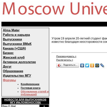
Alma Mater
Работа и карьера
Утром 19 апреля 20-летний студент фак
Выпускники
известно благодаря неосторожности сок
Выпускники ВМиК
Канада (+США)
Бизнес
Рекомендовать »
Женский клуб
Распечатать »
Активное долголетие
Поделиться…
Досуг
Образование
Издательство МГУ
Форумы
Конференции
Гостевая книга
Обсуждение статей и
публикаций
НОВОСТИ ДЛЯ ВЫПУСКНИКОВ
МГУ ИМ.ЛОМОНОСОВА