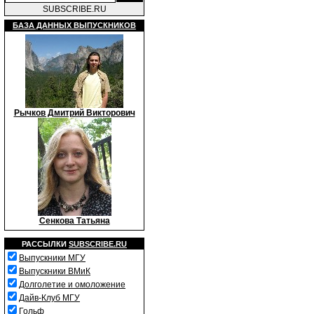
SUBSCRIBE.RU
БАЗА ДАННЫХ ВЫПУСКНИКОВ
Рычков Дмитрий Викторович
Сенкова Татьяна
РАССЫЛКИ
SUBSCRIBE.RU
Выпускники МГУ
Выпускники ВМиК
Долголетие и омоложение
Дайв-Клуб МГУ
Гольф