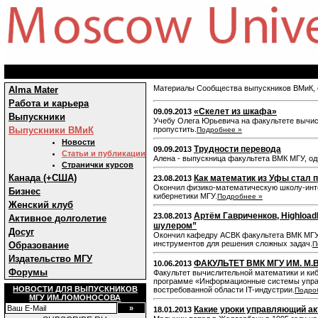
Материалы Сообщества выпускников ВМиК, с
Alma Mater
Работа и карьера
«Скелет из шкафа»
09.09.2013
Выпускники
Учебу Олега Юрьевича на факультете вычисл
Выпускники ВМиК
пропустить.
Подробнее »
Новости
Трудности перевода
09.09.2013
Статьи и публикации
Алена - выпускница факультета ВМК МГУ, од
Странички курсов
Канада (+США)
Как математик из Уфы стал 
23.08.2013
Окончил физико-математическую школу-инте
Бизнес
кибернетики МГУ.
Подробнее »
Женский клуб
Артём Гавриченков, Highload
23.08.2013
Активное долголетие
шулером”
Досуг
Окончил кафедру АСВК факультета ВМК МГУ 
инструментов для решения сложных задач.
Образование
П
Издательство МГУ
ФАКУЛЬТЕТ ВМК МГУ ИМ. М
10.06.2013
Форумы
Факультет вычислительной математики и ки
программе «Информационные системы управл
НОВОСТИ ДЛЯ ВЫПУСКНИКОВ
востребованной области IT-индустрии.
Подро
МГУ ИМ.ЛОМОНОСОВА
Какие уроки управляющий а
18.01.2013