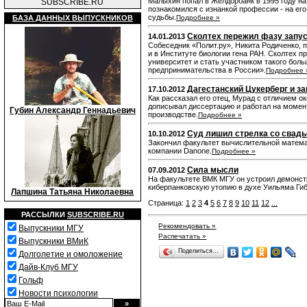
Малыхин попал в Желдорбанк в 1995 году н
SUBSCRIBE.RU
познакомился с изнанкой профессии - на его
судьбы.
БАЗА ДАННЫХ ВЫПУСКНИКОВ
Подробнее »
Сколтех пережил фазу запу
14.01.2013
Собеседник «Полит.ру», Никита Родиченко, 
и в Институте биологии гена РАН. Сколтех 
университет и стать участником такого боль
предпринимательства в России».
Подробнее 
Дагестанский Цукерберг и за
17.10.2012
Как рассказал его отец, Мурад с отличием о
дописывал диссертацию и работал на момен
Губин Александр Геннадьевич
производстве.
Подробнее »
Суд лишил стрелка со свадь
10.10.2012
Закончил факультет вычислительной математ
компании Danone.
Подробнее »
Сила мысли
07.09.2012
На факультете ВМК МГУ он устроил демонстр
киберпанковскую утопию в духе Уильяма Гиб
Лапшина Татьяна Николаевна
Страница:
1
2
3
4
5
6
7
8
9
10
11
12
...
РАССЫЛКИ
SUBSCRIBE.RU
Рекомендовать »
Выпускники МГУ
Распечатать »
Выпускники ВМиК
Поделиться…
Долголетие и омоложение
Дайв-Клуб МГУ
Гольф
Новости психологии