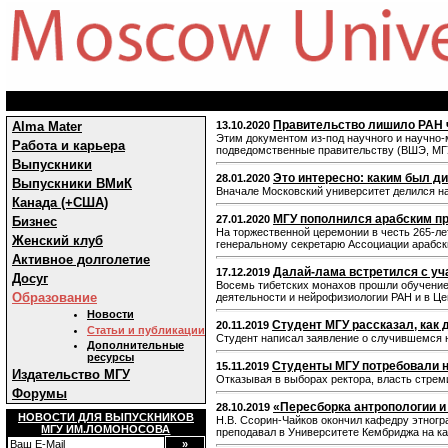
Правительство лишило РАН 
Alma Mater
13.10.2020
Этим документом из-под научного и научно-
Работа и карьера
подведомственные правительству (ВШЭ, МГУ
Выпускники
Это интересно: каким был ди
28.01.2020
Выпускники ВМиК
Вначале Московский университет делился н
Канада (+США)
МГУ пополнился арабским п
27.01.2020
Бизнес
На торжественной церемонии в честь 265-л
Женский клуб
генеральному секретарю Ассоциации арабск
Активное долголетие
Далай-лама встретился с у
17.12.2019
Досуг
Восемь тибетских монахов прошли обучение 
Образование
деятельности и нейрофизиологии РАН и в Це
Новости
Студент МГУ рассказал, как 
20.11.2019
Статьи и публикации
Студент написал заявление о случившемся 
Дополнительные
ресурсы
Студенты МГУ потребовали 
15.11.2019
Издательство МГУ
Отказывая в выборах ректора, власть стрем
Форумы
«Пересборка антропологии и
28.10.2019
НОВОСТИ ДЛЯ ВЫПУСКНИКОВ
Н.В. Ссорин-Чайков окончил кафедру этногр
МГУ ИМ.ЛОМОНОСОВА
преподавал в Университете Кембриджа на к