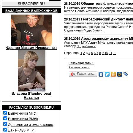
Обвинитель фигурантов «мос
SUBSCRIBE.RU
28.10.2019
На лекцию для четверокурсников прокурора
БАЗА ДАННЫХ ВЫПУСКНИКОВ
актёра Павла Устинова и блогера Владислав
Географический диктант нап
28.10.2019
Участниками этого мероприятия здесь стали
представитель президента России Сергей Ив
Садовничий.
Подробнее »
Арестованному аспиранту МГ
25.10.2019
Аспиранту МГУ Азату Мифтахову предъявили 
сговору.
Подробнее »
Фролов Максим Николаевич
Страница:
1
2
3
4
5
6
7
8
9
10
11
...
Рекомендовать »
Распечатать »
Поделиться…
Власова (Панфилова)
Наталья
РАССЫЛКИ
SUBSCRIBE.RU
Выпускники МГУ
Выпускники ВМиК
Долголетие и омоложение
Дайв-Клуб МГУ