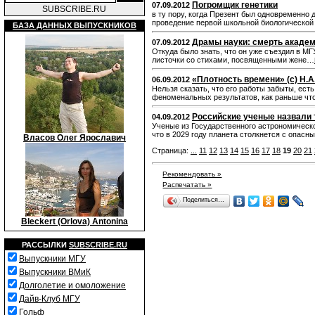
Погромщик генетики
07.09.2012
SUBSCRIBE.RU
в ту пору, когда Презент был одновременно
проведение первой школьной биологической 
БАЗА ДАННЫХ ВЫПУСКНИКОВ
Драмы науки: смерть академ
07.09.2012
Откуда было знать, что он уже съездил в МГ
листочки со стихами, посвященными жене…
«Плотность времени» (с) Н.
06.09.2012
Нельзя сказать, что его работы забыты, ест
феноменальных результатов, как раньше что
Российские ученые назвали 
04.09.2012
Ученые из Государственного астрономическо
что в 2029 году планета столкнется с опас
Власов Олег Ярославич
Страница:
...
11
12
13
14
15
16
17
18
19
20
21
Рекомендовать »
Распечатать »
Поделиться…
Bleckert (Orlova) Antonina
РАССЫЛКИ
SUBSCRIBE.RU
Выпускники МГУ
Выпускники ВМиК
Долголетие и омоложение
Дайв-Клуб МГУ
Гольф