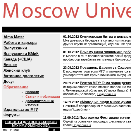
Куликовская битва в домысл
Alma Mater
01.10.2012
Мне довелось беседовать со многими истори
Работа и карьера
других научных организаций, изучающих пр
Выпускники
Почему наша экономика работ
01.10.2012
Выпускники ВМиК
В Москве в МГУ прошел экономический форум.
Канада (+США)
профессор зарабатывает меньше банковског
Бизнес
Поединок: Дарвин vs Садов
23.09.2012
Женский клуб
В последние годы если МГУ и упоминается в
университетском храме или какого-нибудь с
Активное долголетие
Досуг
Ректор МГУ: Тема зарождени
20.09.2012
Образование
историки спорят, какое именно поселение м
с Ленинградской областью (Старая Ладога),
Новости
областью (Белоозеро).
Подробнее »
Статьи и публикации
Дополнительные
«Молодые люди много думаю
14.09.2012
ресурсы
Почетный профессор МГУ Массимо Капаччол
Издательство МГУ
науки
Подробнее »
Форумы
Программа Фестиваля науки
11.09.2012
Одной из основных площадок фестиваля стан
НОВОСТИ ДЛЯ ВЫПУСКНИКОВ
красе.
Подробнее »
МГУ ИМ.ЛОМОНОСОВА