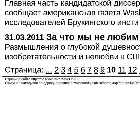
Главная часть кандидатской диссер
сообщает американская газета Wash
исследователей Брукингского инсти
За что мы не любим
31.03.2011
Размышления о глубокой душевност
изобретательности и нелюбви к СШ
Страница:
...
2
3
4
5
6
7
8
9
10
11
12
Страница сайта http://moscowuniversityclub.ru
Оригинал находится по адресу http://moscowuniversityclub.ru/home.asp?catId=4340&