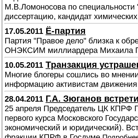
М.В.Ломоносова по специальности "
диссертацию, кандидат химических 
Ё-партия
17.05.2011
Партия "Правое дело" близка к обр
ОНЭКСИМ миллиардера Михаила П
Транзакция устраше
10.05.2011
Многие блогеры сошлись во мнении
информацию активистам движения
Г.А. Зюганов встрет
28.04.2011
25 апреля Председатель ЦК КПРФ Г.
первого курса Московского Государ
экономический и юридический). Вст
фракции КПРФ в Госдуме.
Подробне