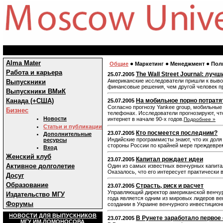
Alma Mater
●
●
●
Общие
Маркетинг
Менеджмент
Пол
Работа и карьера
The Wall Street Journal: лу
25.07.2005
Американские исследователи пришли к вывод
Выпускники
финансовые решения, чем другой человек п
Выпускники ВМиК
Канада (+США)
На мобильное порно потрат
25.07.2005
Согласно прогнозу Yankee group, мобильные
Бизнес
телефонах. Исследователи прогнозируют, чт
Новости
интернет в начале 90-х годов.
Подробнее »
Статьи и публикации
Кто посмеется последним?
23.07.2005
Дополнительные
Индийские программисты знают, что их доля
ресурсы
стороны России по крайней мере преждевре
Вход
Женский клуб
Капитал рождает идеи
23.07.2005
Активное долголетие
Один из самых известных венчурных капита
Оказалось, что его интересует практически 
Досуг
Образование
Страсть, риск и расчет
23.07.2005
Управляющий директор американской венчурно
Издательство МГУ
года является одним из мировых лидеров ве
Форумы
создании в Украине венчурного инвестицион
НОВОСТИ ДЛЯ ВЫПУСКНИКОВ
В Рунете заработало перво
23.07.2005
МГУ ИМ.ЛОМОНОСОВА