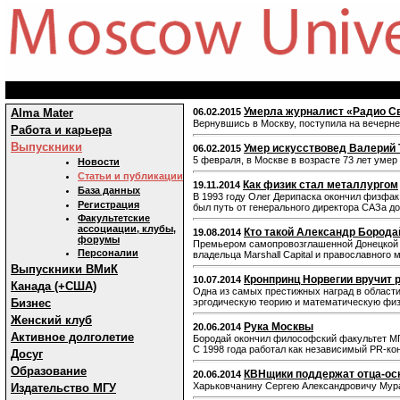
Умерла журналист «Радио С
Alma Mater
06.02.2015
Вернувшись в Москву, поступила на вечерне
Работа и карьера
Выпускники
Умер искусствовед Валерий 
06.02.2015
5 февраля, в Москве в возрасте 73 лет умер
Новости
Статьи и публикации
Как физик стал металлургом
19.11.2014
База данных
В 1993 году Олег Дерипаска окончил физфак
Регистрация
был путь от генерального директора САЗа д
Факультетские
ассоциации, клубы,
Кто такой Александр Борода
19.08.2014
форумы
Премьером самопровозглашенной Донецкой н
Персоналии
владельца Marshall Capital и православно
Выпускники ВМиК
Кронпринц Норвегии вручит
10.07.2014
Канада (+США)
Одна из самых престижных наград в област
Бизнес
эргодическую теорию и математическую физ
Женский клуб
Рука Москвы
20.06.2014
Активное долголетие
Бородай окончил философский факультет МГ
С 1998 года работал как независимый PR-ко
Досуг
Образование
КВНщики поддержат отца-ос
20.06.2014
Харьковчанину Сергею Александровичу Мурат
Издательство МГУ