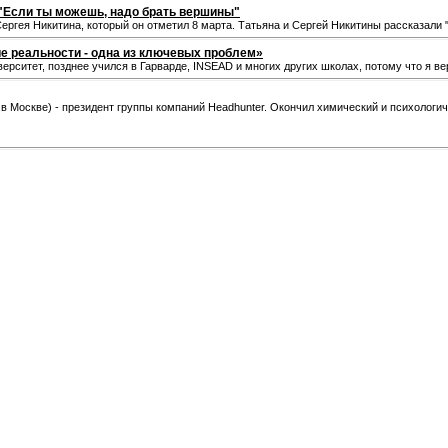
 "Если ты можешь, надо брать вершины"
гея Никитина, который он отметил 8 марта. Татьяна и Сергей Никитины рассказали 
е реальности - одна из ключевых проблем»
рситет, позднее учился в Гарварде, INSEAD и многих других школах, потому что я ве
 в Москве) - президент группы компаний Headhunter. Окончил химический и психологи