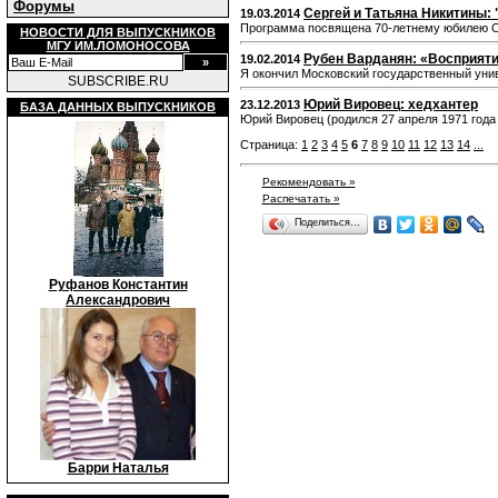
Форумы
Сергей и Татьяна Никитины:
19.03.2014
Программа посвящена 70-летнему юбилею Сер
НОВОСТИ ДЛЯ ВЫПУСКНИКОВ
МГУ ИМ.ЛОМОНОСОВА
Рубен Варданян: «Восприяти
19.02.2014
Я окончил Московский государственный униве
SUBSCRIBE.RU
Юрий Вировец: хедхантер
23.12.2013
БАЗА ДАННЫХ ВЫПУСКНИКОВ
Юрий Вировец (родился 27 апреля 1971 года
Страница:
1
2
3
4
5
6
7
8
9
10
11
12
13
14
...
Рекомендовать »
Распечатать »
Поделиться…
Руфанов Константин
Александрович
Барри Наталья