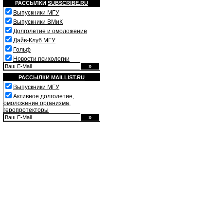
РАССЫЛКИ
SUBSCRIBE.RU
Выпускники МГУ
Выпускники ВМиК
Долголетие и омоложение
Дайв-Клуб МГУ
Гольф
Новости психологии
РАССЫЛКИ
MAILLIST.RU
Выпускники МГУ
Активное долголетие,
омоложение организма,
геропротекторы