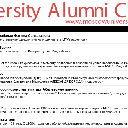
вобода» Фатима Салказанова
е отделение филологического факультета МГУ.
Подробнее »
Турчин
 историк искусства Валерий Турчин.
Подробнее »
 МГУ с красным дипломом. К моменту появления в Хакасии он успел поработать на Р
о создателя и руководителя крупнейшей в мире алюминиевой компании РУСАЛ.
Подробн
й?
ародной республики (ДНР) 16 мая неожиданно стал выпускник философского факульте
го мецената Константина Малофеева АЛЕКСАНДР БОРОДАЙ.
Подробнее »
 российскому математику Абелевскую премию
и математики в мире, так называемая "Нобелевская премия по математике", присужде
ику".
Подробнее »
У им. Ломоносова. С июня 1994 в качестве военного корреспондента РИА Новости, о
нсультант. Участвовал более чем в десяти избирательных кампаниях.
Подробнее »
нователя
ову - 83 года. С 1960-х годов он работал обозревателем нескольких газет и журналов