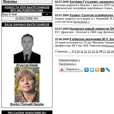
Форумы
Антонио Гутьеррес назначе
04.07.2009
Антонио родился в Москве 7 августа 1970 го
НОВОСТИ ДЛЯ ВЫПУСКНИКОВ
«физическая география зарубежных стран»,
МГУ ИМ.ЛОМОНОСОВА
Азамат Сагитов освобожден
03.07.2009
SUBSCRIBE.RU
Азамат родился он и вырос в г. Ишимбай. В 
этого же вуза.
Подробнее »
БАЗА ДАННЫХ ВЫПУСКНИКОВ
Назначен новый директор О
03.07.2009
Ю.Г. Драгунов - Окончил в 1966 году физиче
К юбилею академика М.Ч. За
22.06.2009
22 июня исполняется 70 лет Михаилу Чокка
профессору МГУ им. М.В. Ломоносова
Подро
Страница:
...
8
9
10
11
12
13
14
15
16
17
18
19
Рекомендовать »
Распечатать »
Игнатов Юрий
Поделиться…
Boyko (Топчий) Natalia
РАССЫЛКИ
SUBSCRIBE.RU