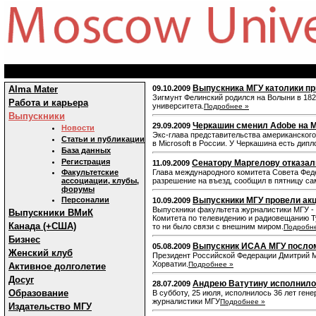
Выпускника МГУ католики пр
Alma Mater
09.10.2009
Зигмунт Фелинский родился на Волыни в 182
Работа и карьера
университета.
Подробнее »
Выпускники
Черкашин сменил Adobe на M
29.09.2009
Новости
Экс-глава представительства американског
Статьи и публикации
в Microsoft в России. У Черкашина есть ди
База данных
Регистрация
Сенатору Маргелову отказал
11.09.2009
Факультетские
Глава международного комитета Совета Феде
ассоциации, клубы,
разрешение на въезд, сообщил в пятницу са
форумы
Персоналии
Выпускники МГУ провели ак
10.09.2009
Выпускники факультета журналистики МГУ 
Выпускники ВМиК
Комитета по телевидению и радиовещанию Т
Канада (+США)
то ни было связи с внешним миром.
Подробн
Бизнес
Выпускник ИСАА МГУ послом
05.08.2009
Женский клуб
Президент Российской Федерации Дмитрий М
Хорватии.
Подробнее »
Активное долголетие
Досуг
Андрею Ватутину исполнилос
28.07.2009
Образование
В субботу, 25 июля, исполнилось 36 лет ген
журналистики МГУ
Подробнее »
Издательство МГУ