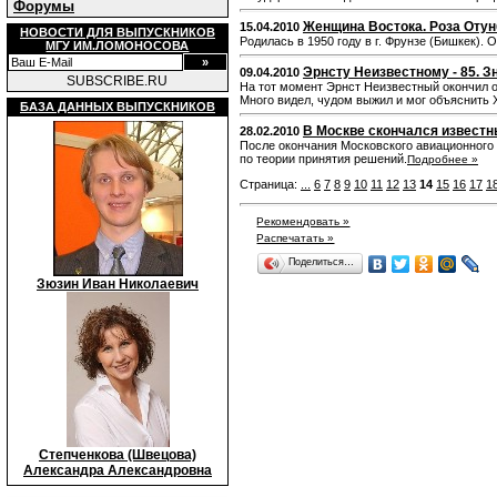
Форумы
Женщина Востока. Роза Отун
15.04.2010
НОВОСТИ ДЛЯ ВЫПУСКНИКОВ
Родилась в 1950 году в г. Фрунзе (Бишкек)
МГУ ИМ.ЛОМОНОСОВА
Эрнсту Неизвестному - 85. 
09.04.2010
SUBSCRIBE.RU
На тот момент Эрнст Неизвестный окончил 
Много видел, чудом выжил и мог объяснить Х
БАЗА ДАННЫХ ВЫПУСКНИКОВ
В Москве скончался известн
28.02.2010
После окончания Московского авиационного 
по теории принятия решений.
Подробнее »
Страница:
...
6
7
8
9
10
11
12
13
14
15
16
17
1
Рекомендовать »
Распечатать »
Поделиться…
Зюзин Иван Николаевич
Степченкова (Швецова)
Александра Александровна