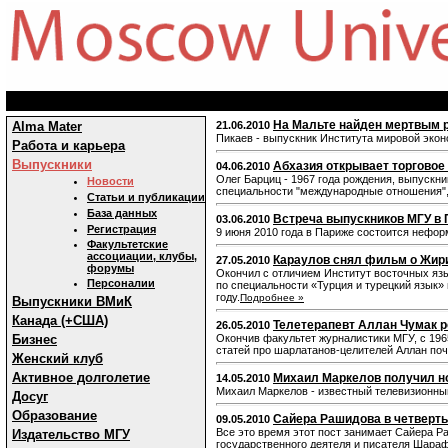
На Мальте найден мертвым 
Alma Mater
21.06.2010
Пикаев - выпускник Института мировой эко
Работа и карьера
Выпускники
Абхазия открывает торговое
04.06.2010
Олег Барциц - 1967 года рождения, выпуск
Новости
специальности "международные отношения",
Статьи и публикации
База данных
Встреча выпускников МГУ в
03.06.2010
Регистрация
9 июня 2010 года в Париже состоится нефор
Факультетские
ассоциации, клубы,
Караулов снял фильм о Жир
27.05.2010
форумы
Окончил с отличием Институт восточных язы
Персоналии
по специальности «Турция и турецкий язык»
году.
Подробнее »
Выпускники ВМиК
Канада (+США)
Телетерапевт Аллан Чумак р
26.05.2010
Бизнес
Окончив факультет журналистики МГУ, с 196
статей про шарлатанов-целителей Аллан поч
Женский клуб
Активное долголетие
Михаил Маркелов получил н
14.05.2010
Михаил Маркелов - известный телевизионный
Досуг
Образование
Сайера Рашидова в четверты
09.05.2010
Все это время этот пост занимает Сайера Р
Издательство МГУ
государственного деятеля и писателя Шара