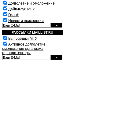
Долголетие и омоложение
Дайв-Клуб МГУ
Гольф
Новости психологии
РАССЫЛКИ
MAILLIST.RU
Выпускники МГУ
Активное долголетие,
омоложение организма,
геропротекторы