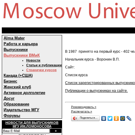
Alma Mater
Работа и карьера
Выпускники
В 1987 принято на первый курс - 402 че
Выпускники ВМиК
Начальник курса - Воронин В.П.
Новости
Статьи и публикации
Сайт:
Странички курсов
Список курса
Канада (+США)
Бизнес
Список зарегистрированных выпускнико
Женский клуб
Публикации о выпускниках на сайте.
Активное долголетие
Досуг
Образование
Рекомендовать »
Издательство МГУ
Распечатать »
Форумы
Поделиться…
НОВОСТИ ДЛЯ ВЫПУСКНИКОВ
МГУ ИМ.ЛОМОНОСОВА