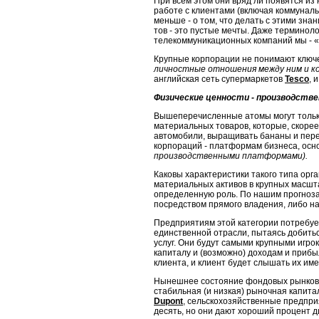
При всем этом они вряд ли появятся из
работе с клиентами (включая коммунальн
меньше - о том, что делать с этими зна
тов - это пустые мечты. Даже терминол
телекоммуникационных компаний мы - «
Крупные корпорации не понимают ключе
личностные отношения между ним
и к
английская сеть супермаркетов
Tesco
, 
Физические ценности - производст
Вышеперечисленные атомы могут только
материальных товаров, которые, ско­рее
автомобили, выращивать бананы и пере
корпораций - платформам бизнеса, осно
производственными платформами).
Каковы характеристики такого типа ор
материальных активов в крупных мас­шта
определенную роль. По нашим прогноза
посредством прямого вла­дения, либо н
Предприятиям этой категории потребует
единственной отрасли, пы­таясь добить
услуг. Они будут самыми крупными игро
ка­питалу и (возможно) доходам и прибы
клиента, и клиент будет слышать их име
Нынешнее состояние фондовых рынков 
стабильная (и низкая) ры­ночная капита
Dupont
, сельскохозяйственные предприя
десять, но они дают хороший процент 