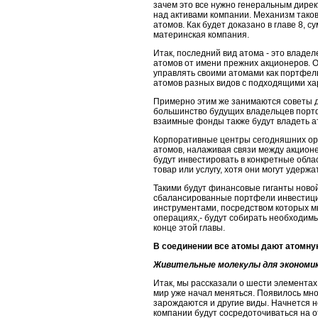
зачем это все нужно генеральным дире
над активами компании. Механизм таков
атомов. Как будет доказано в главе 8, 
материнская компания.
Итак, последний вид атома - это владе
атомов от имени прежних акционеров. О
управлять своими атомами как портфел
атомов разных видов с подходящими ха
Примерно этим же занимаются советы ди
большинство будущих владельцев портф
взаимные фонды также будут владеть а
Корпоративные центры сегодняшних ор
атомов, налаживая связи между акционе
будут инвестировать в конкретные обла
товар или услугу, хотя они могут удерж
Такими будут финансовые гиганты новой
сбалансированные портфели инвестиций
инструментами, посредством которых м
операци­ях,- будут собирать необходим
конце этой главы.
В соединении все атомы дают атомну
Живительные молекулы для экономи
Итак, мы рассказали о шести элементах, 
мир уже начал менять­ся. Появилось мн
зарождаются и другие виды. Начнется но
компании бу­дут сосредоточиваться на 