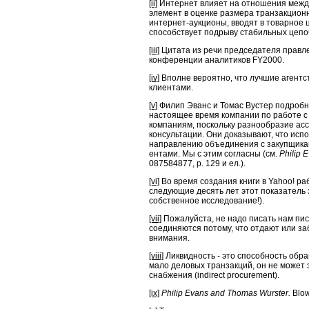
[ii]
Интернет влияет на отношения между
элемент в оценке размера транзакционны
интернет-аукционы, вводят в товарное
способствует подрыву стабильных цепоч
[iii]
Цитата из речи председателя правле
конференции аналитиков FY2000.
[iv]
Вполне вероятно, что лучшие агентс
клиентами.
[v]
Филип Эванс и Томас Вустер подробно
настоящее время компании по работе с
компаниям, поскольку разнообразие асс
консультации. Они доказывают, что исп
направлению объединения с закупщиками
ентами. Мы с этим согласны (см.
Philip 
087584877, p. 129 и ел.).
[vi]
Во время создания книги в Yahoo! ра
следующие десять лет этот показатель 
собственное исследование!).
[vii]
Пожалуйста, не надо писать нам пис
соединяются потому, что отдают или за
внимания.
[viii]
Ликвидность - это способность обр
мало деловых транзакций, он не может 
снабжения (indirect procurement).
[ix]
Philip Evans and Thomas Wurster.
Blow