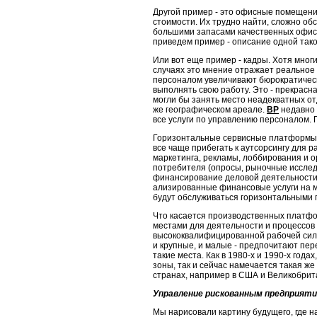
Другой пример - это офисные помещения
стоимости. Их трудно найти, сложно обс
большими запасами качественных офисны
приведем пример - описа­ние одной так
Или вот еще пример - кадры. Хотя мног
случаях это мнение отража­ет реально
персоналом увеличивают бюрократическ
выполнять свою работу. Это - прекрасн
могли бы занять место неадекватных от
же географическом ареале.
ВР
недавно 
все услуги по управлению персона­лом. 
Горизонтальные сервисные платформы м
все чаще прибегать к аутсор­сингу для 
маркетинга, рекламы, лоббирования и 
потребителя (опросы, рыночные исследо
финансирование деловой деятельности (
ализированные финансовые услуги на м
будут обслуживаться гори­зонтальными
Что касается производственных платфо
местами для деятельности и процессов 
высококвалифицированной рабочей силой
и крупные, и малые - предпочитают пе
такие места. Как в 1980-х и 1990-х го
зоны, так и сейчас намечается такая же
странах, например в США и Великобрит
Управление рискованным предприят
Мы нарисовали картину будущего, где 