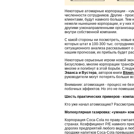
Некоторые атомарные корпорации - «ум
численности сотрудников. Другие - пр
клиентами, будут намного больше. Тем 
нежели нынешние корпорации, и у них
другими узконаправленными организация
внутри собственной компании.
С какой стороны ни посмотреть, новые 
которых штат в 100-300 тыс. сотрудник
ситуационного анализа рассказывают о к
на­шим прогнозам, их прибыль будет рас
Некоторые серьезные игроки новой экон
Безусловно, многие корпорации трансфо
многие и погибнут в этой борьбе. След
Эванса и Вустера
, ав­торов книги
Blown 
руководители могут потерять больше вс
Внимание: атомизация - процесс не без
побочных эффектов. Но это не помешае
Шесть практических примеров - комп
Кто уже начал атомизацию? Рассмотрим
Молекулярная газировка: «умная» ко
Корпорация Coca-Cola по праву считает
странах. Коэффициент Р/Е намного превы
дорогих предприятий любого вида и люб
продажи напитков Coca-Cola превышают