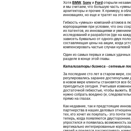
Хотя
BMW
,
Sony
и
Ford
открыли независ
и мы считаем, что боль­шую часть «умн
архитекторы и прочие. К примеру, в обл
инно­вациях, но еще и тратят на это м
Гибкость «умных» компаний-атомов в л
корпорациями при условии, что
они сох
их патентов, их инновациями и умением
иссле­дований и разработок (где на каж
зависеть буквально от одного-двух по­
составляющая цены на акции, когда ус
компенсировать частые случаи нулевой
Один из самых первых и самых удачных 
разделе в конце этой главы.
Катализаторы бизнеса - сетевые по
За последние сто лет в старом мире, с
регулировались заранее достигнутыми до
в новом мире клиенты становятся все бо
пригодиться сегодня. Учитывая измене
достаточной гибкостью, чтобы выжить. 
нужно со­брать воедино (и, следователь
прямо на глазах.
Как недавние, так и предстоящие инно
партнерства в наших де­ловых отношения
тех, кто хочет их покупать,- это почти
теперь, когда появляются двусторонни
упростился и появилась возможность за­
вертикально интегрированные корпораци
связей и придется рассматри­вать нам