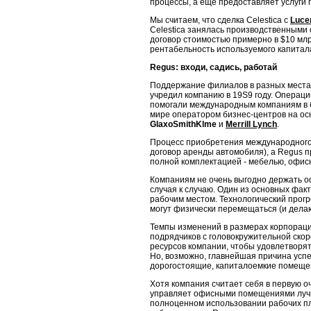
процессы, а еще предоставляет услуги п
Мы считаем, что сделка Celestica с
Luce
Celestica занялась производствен­ными
договор стоимостью примерно в $10 млрд
рентабельность ис­пользуемого капитал
Regus
: входи, садись, работай
Поддержание филиалов в разных местах
учредил компанию в 19S9 году. Операции
помогали международным компаниям в б
мире оператором бизнес-центров на осн
GlaxoSmithKlme
и
Merrill Lynch
.
Процесс приобретения международного 
договор аренды автомобиля), а Regus пр
полной комплектацией - мебелью, офис
Компаниям не очень выгодно держать о
случая к случаю. Один из основных фак
рабочим местом. Технологический прогре
могут физически перемещаться (и делают
Темпы изменений в размерах корпораци
подрядчиков с головокружи­тельной ско
ресурсов компании, чтобы удовлетворя
Но, возможно, главнейшая причина успе
дорогостоящие, капиталоемкие поме­ще
Хотя компания считает себя в первую о
управляет офисными помещениями лучше
полноценном использовании рабочих пло