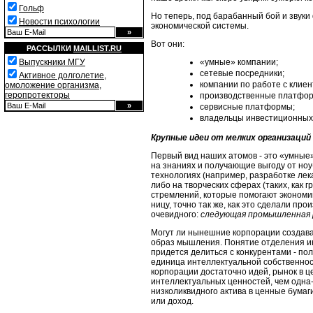
Гольф
Но теперь, под барабанный бой и звуки
Новости психологии
экономической системы.
Вот они:
РАССЫЛКИ
MAILLIST.RU
«умные» компании;
Выпускники МГУ
сетевые посредники;
Активное долголетие,
компании по работе с клиен
омоложение организма,
геропротекторы
производственные платфо
сервисные платформы;
владельцы инвестиционных
Крупные идеи от мелких организаций
Первый вид наших атомов - это «умны
на знаниях и получающие выгоду от ноу
технологиях (например, разработке ле
либо на твор­ческих сферах (таких, как
стремлений, которые помогают экономик
ницу, точно так же, как это сделали пр
очевидного:
следующая промыш­
ленная 
Могут ли нынешние корпорации создават
образ мышления. Понятие отделения инт
придется делиться с конкурентами - по
единица интел­лектуальной собственнос
корпорации достаточно идей, рынок в 
интеллектуаль­ных ценностей, чем одна
низколиквидного актива в ценные бумаг
или доход.