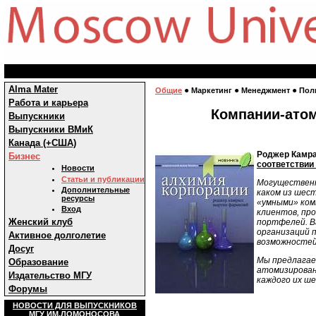
Alma Mater
●
●
●
Общие
Маркетинг
Менеджмент
Пол
Работа и карьера
Компании-атом
Выпускники
Выпускники ВМиК
Канада (+США)
Роджер Камра
Бизнес
соответствии
Новости
Статьи и публикации
Могущественн
Дополнительные
каком из шес
ресурсы
«умными» ком
Вход
клиентов, пр
Женский клуб
портфелей. В
организаций 
Активное долголетие
возможностей
Досуг
Мы предлагае
Образование
атомизирован
Издательство МГУ
каждого их ш
Форумы
НОВОСТИ ДЛЯ ВЫПУСКНИКОВ
МГУ ИМ.ЛОМОНОСОВА