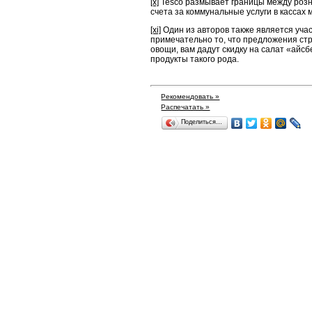
[x]
Tesco размывает границы между розни
счета за коммуналь­ные услуги в кассах 
[xi]
Один из авторов также является уча
примечательно то, что предложения стро
овощи, вам дадут скидку на салат «айсбе
продукты та­кого рода.
Рекомендовать »
Распечатать »
Поделиться…