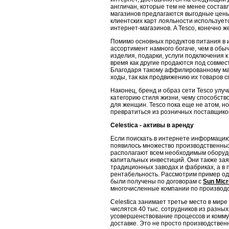
англичан, которые тем не ме­нее соста
магазинов предлагаются выгодные цены
клиентских карт лояль­ности используе
интернет-магазинов. A Tesco, конечно ж
Помимо основных продуктов питания в 
ассортимент намного богаче, чем в обы
изделия, подарки, услуги подключения к
время как другие продаются под совме
Благодаря такому аффилированному марк
ходы, так как продвижению их товаров 
Наконец, бренд и образ сети Tesco улуч
категорию стиля жизни, чему способств
для женщин. Tesco пока еще не атом, но
превратиться из рознич­ных поставщико
Celestica
- активы в аренду
Если поискать в интернете информацию 
появилось множество производственных
располагают всем необходимым оборудо
капитальных инвестиций. Они также за
традиционных заводах и фабриках, а в 
рентабельность. Рассмотрим пример одно
были получены по договорам с
Sun Mic
многочисленные компании по производс
Celestica занимает третье место в мире
числятся 40 тыс. сотрудников из разных
усовершенствование процессов и комм
доставке. Это не просто производстве