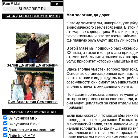
SUBSCRIBE.RU
Мал золотник, да дорог
БАЗА ДАННЫХ ВЫПУСКНИКОВ
К этому моменту мы, наверное, уже убед
экономического землетрясения. В этой гл
атомарных корпорациях. В отличие от 
эффективными и в то же время гибкими.
где главную роль будут играть личность
В этой главе мы подробно расскажем об
XXI века, а также в конце гла­вы прив
атомов: небольших и подвижных, котор
услуг, при­оритет которых - масштаб и ох
Зелов Дмитрий Дмитриевич
Здесь вполне уместен вопрос: произойд
Основные организационные едини­цы пр
соответствии с индивидуальным требова
совокупности они смогут объ­единяться
вполне отвечать ожиданиям клиента.
По нашим прогнозам, в конце текущей 
которых перемены пока еще впереди, и 
Сим Анастасия Семеновна
они будут цепляться за свои отделы ма
прибыли!
РАССЫЛКИ
SUBSCRIBE.RU
Если вам кажется, что масштабы этих п
Выпускники МГУ
прецедент - эволюция ви­дов. Господств
Мексиканский залив, стал началом конц
Выпускники ВМиК
начали голодать, так как пищи для их г
Долголетие и омоложение
смышленые животные имели гораз­до бол
Дайв-Клуб МГУ
наше время мы скоро увидим сумерки к