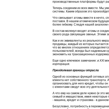
производственные платформы будут рас­
Теперь соединим их всех вместе. Мы уж
системы. Каким образом это произойде
Что связывает атомы вместе в нечто, с
поставок. В нашем атомическом будущем
более гибкому. Следуя нашей аналогии с
В состав молекул входят атомы и соеди
своего рода связующие зве­нья. Этими з
Как и их эквиваленты из реального мира
продавцы, каждый из кото­рых пытается
что во многих отношениях определяетс
пользователей, всегда был надежным ср
экономить на транзакционных издержка
Еще одно ключевое замечание:
в
XXI
век
корпорация.
Преодолевая границы отрасли
Одной из основных функций сетевых атом
клиента нет собственного транспорта.
организовать для него кредит, чтобы он 
с клиентами сведут всю эту деятельност
А что ему на самом деле нужно (и это мо
семьей и имуществом, имея не­которые 
- машина, кредит и страховка - в данно
Безусловно, потребность в перемещени