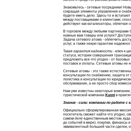
Знакомьтесь - сетевые посредники! Нов
сокращая элементы уп­равления и снабж
будете иметь дело. Здесь-то и вступают
между поставщиками и клиентами, спос
действуют как катализаторы, облегчая 
В торговле между любыми партнерами б
нужные вам товары или услуги? Доступ
Задача сетевого атома - облегчить дос
услуг, а также некую гарантию надежнос
Такая
гарантия надежности -
ключ к ц
статуса, истории совершения транзакци
предложить все что угодно - от базовых
поставок и опла­ты. Сетевые атомы не 
Сетевые атомы - это также естественный
консультации по снабжению, за­щита от 
логистика и консультации по юридическ
обслу­живание, а не просто сбор комис
Нам уже известны некоторые компании,
туристической компа­нии
Kuoni
в практич
Знание - сила: компании по работе с
Официально сформулированная мисси
посетитель сможет найти что угод­но, св
самом деле
единственным местом, куд
до событий в мире), покупки, финансы 
эквивалентный большей части сделок, 