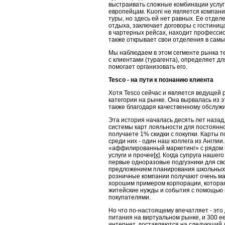
выстраивать сложные комбинации услуг 
европейцам. Kuoni не является компание
туры, но здесь ей нет равных. Ее отде
отдыха, за­ключает договоры с гостини
в чартерных рейсах, находит про­фесси
также открывает свои отделения в самы
Мы наблюдаем в этом сегменте рынка т
с клиентами (турагента), определяет дл
помогает организовать его.
Tesco
- на пути к познанию клиента
Хотя Tesco сейчас и является ведущей 
категории на рынке. Она вырвалась из э
также благодаря качественному обслужи
Эта история началась десять лет назад
системы карт лояльности для посто­янно
получаете 1% скидки с покупки. Карты п
среди них - один наш коллега из Англии
«аффилированный маркетинг» с рядом н
услуги и прочее
[x]
. Когда супруга нашег
первые одноразовые подгузники для сво
предложением планирования школьных п
розничные компании получают очень мал
хорошим примером корпорации, которая
житейские нужды и события с помощью 
покупателями.
Но что по-настоящему впечатляет - это
питания на виртуальном рынке, и 300 е
интернет, доставляются на следующий де