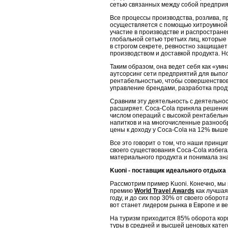
сетью связанных между со­бой предприя
Все процессы производства, розлива, п
осуществляется с помощью хитро­умной 
участие в производстве и распростран
глобальной сетью треть­их лиц, которы
в строгом секрете, ревностно защищае
производством и доставкой продукта. Н
Таким образом, она ведет себя как «у
аутсорсинг сети предприятий для выпо
рентабельностью, чтобы совершенствова
управление брендами, разра­ботка про
Сравним эту деятельность с деятельнос
расширяет. Coca-Cola приняла решение
числом операций с высокой рентабельнос
напитков и на многочисленные разно­о
цены к доходу у Coca-Cola на 12% выше
Все это говорит о том, что наши принц
своего существования Coca-Cola из­бег
материального продукта и понимала зн
Kuoni
- поставщик идеального отдыха
Рассмотрим пример Kuoni. Конечно, мы 
премию
World Travel Awards
как лучшая
году, и до сих пор 30% от своего обор
вот станет лидером рынка в Европе и 
На туризм приходится 85% оборота корп
туры в средней и высшей ценовых катег