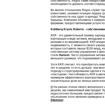
собственность, Regus также предостави
необходимости держать соответствующи
Во многих отношениях Regus служит пр
клиентами), занимая позиции ли­дера с
собственности она сдает в аренду). Re
барьеры. Компания объя­вила о намере
фирмами, предоставляющими услуги по 
Kohlberg
Kravis
Roberts
- собственник
KKR - это удивительный пример зарожда
корпорации в виде активов, вкладывая 
рисками и их минимизацией: KKR владее
недвижимость. С момента своего учреж
которых составило свыше $100 млрд, и
собственную систему управления и фина
стиле
Hanson
. Часто управ­ление акти
меньшего размера, что подчеркивает ро
Хотя KKR считает, что приобретать ком
лет в среднем, то есть доль­ше, чем мн
подходу к структурированию сделок и 
«пасты­рем». Настойчивость KKR в увел
примером эффективного корпора­тивног
значительные доли их личных капиталов
[i]
На ранних этапах своего жизненного 
дешево, как заменяемый ими продукт. К
недостаточно большим, предоставляя т
объяснение этого явления приведено в
Dilemma
).