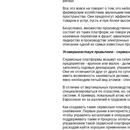
рисках.
Все это вовсе не говорит о том, что
фермерским хозяйствам, маленьким пив
пространства. Они предпочтут эффекти
товаров и услуг, пусть и при более высо
Безусловно, множество производственн
состоит из таких платформ, не говоря 
наземные перевозки и фрахт, авиаперево
лидерство в произ­водстве электронных
описание одной из самых известных п
Усовершенствуя привычное
-
сервис
Сервисные платформы возьмут на себя 
предприятие - крупное или малое - до
заполнять годовые декларации, управл
Они не отли­чаются друг от друга по су
иметь возможность заниматься делами, 
явно необходим пятый вид атомов - спе
В отличие от вертикальных производст
специализироваться по отраслям, но, с
системе. К примеру, локальный атом, к
Евросоюзе из-за различий в трудовом з
Как создавать такие сервисные платфор
снабжения. Первые рынки в интер­нете 
чтобы управлять каталогами и операци
поддерживать также и процес­сы оплаты
управлением такой сервисной платформ
расходам найти хо­рошее применение п