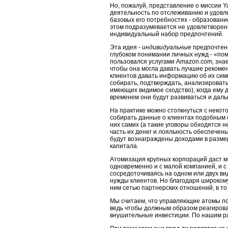
Но, пожалуй, представление о миссии Y
деятельность по отслеживанию и удовл
базовых его потребностях - образовани
этом подразуме­вается не удовлетворен
индивидуальный набор предпочтений.
Эта идея -
индивидуальные
предпочтени
глубоком понимании личных нужд - «пом
пользовался услугами Amazon.com, знает
чтобы она могла давать лучшие рекоменд
клиентов давать информацию об их сим­
собирать, подтверждать, анализировать 
имеющих видимое сходст­во), когда ему 
временем они будут развиваться и даль
На практике можно столкнуться с некот
собирать данные о клиен­тах подобным
них самих (а такие уговоры обходятся н
часть их денег и лояльность обеспечены
будут вознаграждены доходами в раз­ме
капитала.
Атомизация крупных корпораций даст м
одновременно и с малой компанией, и с
сосредоточиваясь на одном или двух ви
нужды клиентов. Но благо­даря широком
ним сетью партнерских отношений, в то
Мы считаем, что управляющие атомы по 
ведь чтобы должным обра­зом реагиров
внушительные инвестиции. По нашим рас