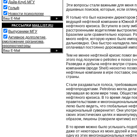
Дайв-Клуб МГУ
Эти вопросы стали важными для меня пр
Гольф
душевных поисков, которые, если оглян
Новости психологии
Я только что был назначен директором
ведущей нефтяной компании в Южной Ам
РАССЫЛКИ
MAILLIST.RU
нефтяного кризиса. Вступило в силу эм
расстроенными водителями выстроились
Выпускники МГУ
Бразилии шли сравнительно хорошо. Раз
Активное долголетие,
много нефти, которую нужно было импо
омоложение организма,
дальновидно. Она быстро наладила лини
геропротекторы
оплачивал постоянно дорожавший импо
Тем не менее нефтяной кризис помог вн
этого под лозунгом о petroleo e nosso
Разведка и добыча нефти внутри страны
компаниям (вроде Shell) неохотно позво
нефтяные компании в игре поставок; она
страны.
Стали раздаваться голоса, требовавши
нефтепродуктами. Petrobras могла дела
звучавшая во всем мире тема. Обществ
нефтяного кризиса. В то время люди по
правительствами и многонациональными
легко было видеть, что глобальные неф
национальный суверенитет. Они употреб
своих эгоистических целях и манипули
образом, лишены (говорили критики) ес
В то время можно было услышать подоб
даже от некоторых из моих друзей и зн
одну из этих многонациональных нефтян