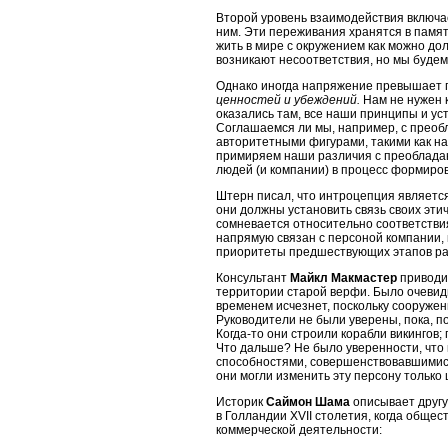
Второй уровень взаимодействия включ
ним. Эти переживания хранятся в памя
жить в мире с окружением как можно до
возникают несоответствия, но мы будем
Однако иногда напряжение превышает по
ценностей и убеждений.
Нам не нужен 
оказались там, все наши принципы и ус
Соглашаемся ли мы, например, с преобл
авторитетными фигурами, такими как н
примиряем наши различия с преоблада
людей (и компании) в процесс формиро
Штерн писал, что интроцепция являетс
они должны установить связь своих эти
сомневается относительно соответствия
напрямую связан с персоной компании,
приоритеты предшествующих этапов ра
Консультант
Майкл Макмастер
приводит
территории старой верфи. Было очевидн
временем исчезнет, поскольку сооруже
Руководители не были уверены, пока, п
Когда-то
они строили корабли викингов
Что дальше? Не было уверенности, что 
способностями, совершенствовавшимися 
они могли изменить эту персону только 
Историк
Саймон Шама
описывает другу
в Голландии XVII столетия, когда обще
коммерческой деятельности: