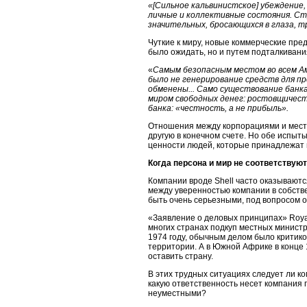
«[Сильное кальвинистское] убеждение,
личные и коллективные состояния. С
значительных, бросающихся в глаза, 
Чуткие к миру, новые коммерческие пре
было ожидать, но и путем подталкиван
«
Самым безопасным местом во всем 
было не генерирование средств для пр
обменены... Само существование банк
миром свободных денег: ростовщичест
банка: «честность, а не прибыль».
Отношения между корпорациями и мест
другую в конечном счете. Но обе испыты
ценности людей, которые принадлежат 
Когда персона и мир не соответствуют
Компании вроде Shell часто оказываютс
между уверенностью компании в собств
быть очень серьезными, под вопросом 
«Заявление о деловых принципах» Royal
многих странах подкуп местных министр
1974 году, обычным делом было критико
территории. А в Южной Африке в конце 
оставить страну.
В этих трудных ситуациях следует ли к
какую ответственность несет компания 
неуместными?