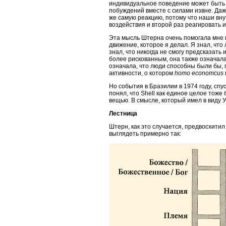
индивидуальное поведение может быть
побуждений вместе с силами извне. Даж
же самую реакцию, потому что наши вну
воздействия и второй раз реагировать и
Эта мысль Штерна очень помогала мне 
движение, которое я делал. Я знал, чт
знал, что никогда не смогу предсказать
более рискованным, она также означала
означала, что люди способны были бы,
активности, о котором
homo
economcus
Но события в Бразилии в 1974 году, сп
понял, что Shell как единое целое тож
вещью. В смысле, который имел в виду У
Лестница
Штерн, как это случается, предвосхити
выглядеть примерно так: