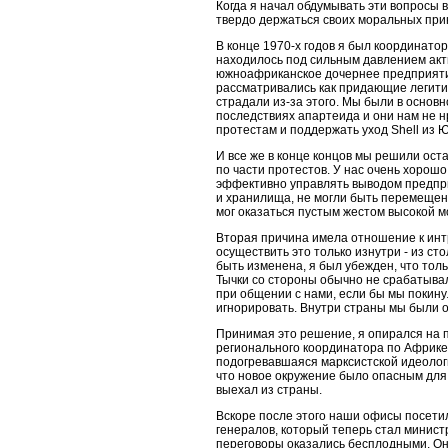
Когда я начал обдумывать эти вопросы 
твердо держаться своих моральных прин
В конце 1970-х годов я был координатор
находилось под сильным давлением акт
южноафриканское дочернее предприятие
рассматривались как придающие легитим
страдали из-за этого. Мы были в основ
последствиях апартеида и они нам не н
протестам и поддержать уход Shell из 
И все же в конце концов мы решили оста
по части протестов. У нас очень хорошо
эффективно управлять выводом предпри
и хранилища, не могли быть перемещен
мог оказаться пустым жестом высокой м
Вторая причина имела отношение к инт
осуществить это только изнутри - из с
быть изменена, я был убежден, что толь
Тычки со стороны обычно не срабатыва
при общении с нами, если бы мы покину
игнорировать. Внутри страны мы были 
Принимая это решение, я опирался на п
регионального координатора по Африке 
подогревавшаяся марксистской идеолог
что новое окружение было опасным для 
выехал из страны.
Вскоре после этого наши офисы посети
генералов, который теперь стал минист
переговоры оказались бесплодными. Он 