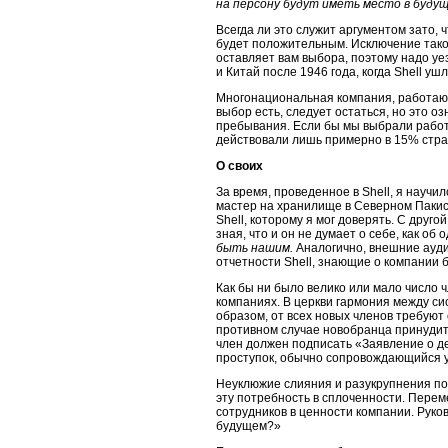
на персону будут иметь место в будущ
Всегда ли это служит аргументом зато, 
будет положительным. Исключение такое
оставляет вам выбора, поэтому надо уе
и Китай после 1946 года, когда Shell уш
Многонациональная компания, работающ
выбор есть, следует остаться, но это 
пребывания. Если бы мы выбрали работу
действовали лишь примерно в 15% стра
О своих
За время, проведенное в Shell, я научи
мастер на хранилище в Северном Пакиста
Shell, которому я мог доверять. С друго
зная, что и он не думает о себе, как об
быть нашим.
Аналогично, внешние ауд
отчетности Shell, знающие о компании 
Как бы ни было велико или мало число ч
компаниях. В церкви гармония между с
образом, от всех новых членов требуют
противном случае новобранца принудите
член должен подписать «Заявление о д
проступок, обычно сопровождающийся 
Неуклюжие слияния и разукрупнения по
эту потребность в сплоченности. Пере
сотрудников в ценности компании. Руко
будущем?»