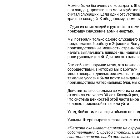
Можно было бы очень легко закрыть
She
шотландец, произвел на меня глубокое в
считал служащих. Если один отсутствова
красных соседей. К обеденному времен
- Один из моих людей в руках этого коми
прекращу снабжение армии нефтью.
Мы потеряли только одного служащего в
продолжавшей работу в Эфиопии. Все др
производственные мощности страны об
начать выплачивать дивиденды нашим а
роли руководителей. Для них это одна 
Эти события научили меня, что можно оп
сообществами, в которых мы работали.
много несправедливых режимов на терр
тяжелые условия были почти невидимы д
производством материальных благ, мы 
Действительно, с годами во многих стр
отменила его через 30 лет. Каждый раз,
что система ценностей этой части мира
человек: приспособиться или уйти.
Уход, бойкот или санкции обычно не под
Уильям Штерн выразил сложность этих 
«Персона оказывает влияние на окружа
собственными. С другой стороны, и м
взаимное влияние слабо проявляется 