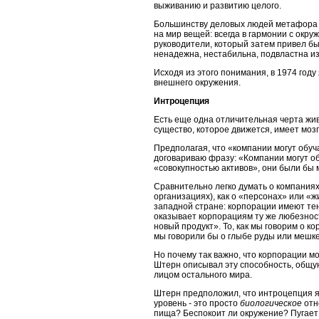
выживанию и развитию целого.
Большинству деловых людей метафора с
на мир вещей: всегда в гармонии с окр
руководители, который затем привел бы
ненадежна, нестабильна, подвластна 
Исходя из этого понимания, в 1974 году 
внешнего окружения.
Интроцепция
Есть еще одна отличительная черта жив
существо, которое движется, имеет мозг
Предполагая, что «компании могут обуч
договариваю фразу: «Компании могут о
«совокупностью активов», они были бы
Сравнительно легко думать о компаниях,
организациях), как о «персонах» или «ж
западной стране: корпорации имеют т
оказывает корпорациям ту же любезност
новый продукт». То, как мы говорим о к
мы говорили бы о глыбе руды или мешке
Но почему так важно, что корпорации м
Штерн описывал эту способность, общу
лицом остального мира.
Штерн предположил, что интроцепция я
уровень - это просто
биологическое
отн
пища? Беспокоит ли окружение? Пугает 