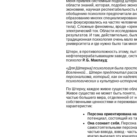
Меня привлек системный подход Штерна 
области знаний, которая, подобно экон
экономике, научная респектабельность 
обобщению психологи предпочитали ана
образованию многих специализированных
они фокусировались на частях человече
тела). Сложные феномены, вроде «зрен
электрический ток. Области исследован
результатов. И там, действительно,
были
традиционная психология очень мало м
университета и где нужно было так мног
Штерн, в противоположность этому, пы
нефтеперерабатывающем заводе, системы
психолог
Р. Б. Маклауд
:
«Для [Штерна] психология
была просто
Вселенной... Штерн предпочитал рас
персонализма, который, как он надеялс
психологических и культурно-историче
По Штерну, каждое живое существо обл
Живое существо не может быть понято, п
частью большего мира, отделенной от н
собственными ценностями и переживани
характеристик:
Персона ориентирована на
потенциал, состоящий из та
Она сознает себя.
Персона 
самостоятельными персонам
частью взвода, взвод - час
кратко выразил эту концепци