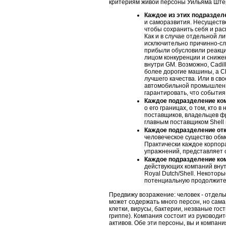
критериям живой персоны Уильяма Ште
Каждое из этих подраздел
и саморазвития. Несуществ
чтобы сохранить себя и ра
Как и в случае отдельной л
исключительно причинно-с
прибыли обусловили реак
лицом конкуренции и сниже
внутри GM. Возможно, Cadil
более дорогие машины, a C
лучшего качества. Или в
сво
автомобильной промышленно
гарантировать, что события
Каждое подразделение ком
о его границах, о том, кто в
поставщиков, владельцев фр
главным поставщиком Shell в
Каждое подразделение от
человеческое существо обм
Практически каждое корпор
упражнений, представляет 
Каждое подразделение ко
действующих компаний внутр
Royal Dutch/Shell. Некотор
потенциальную продолжите
Предвижу возражение: человек - отдель
может содержать много персон, но сама 
клетки, вирусы, бактерии, незваные го
гриппе). Компания состоит из руководи
активов. Обе эти персоны, вы и компан