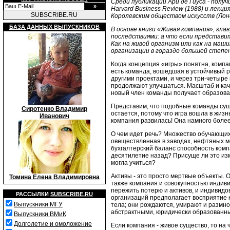
Среди публикаций Ари де Гиуса - получ
Harvard Business Review (1988) и лекци
SUBSCRIBE.RU
Королевским обществом искусств (Лонд
БАЗА ДАННЫХ ВЫПУСКНИКОВ
В основе книги «Живая компания», гла
последствиями: а что если представи
Как на живой организм или как на маш
организации в гораздо большей степе
Когда концепция «игры» понятна, компа
есть команда, вошедшая в устойчивый р
другими проектами, и через три-четыре 
продолжают улучшаться. Масштаб и каче
новый член команды получает образоват
Представим, что подобные команды суще
Сиротенко Владимир
остается, потому что игра вошла в жиз
Иванович
компания развилась! Она намного более
О чем идет речь? Множество обучающих
овеществленная в заводах, нефтяных ме
бухгалтерский баланс способность ком
десятилетие назад? Присуще ли это изм
могла учиться?
Активы - это просто мертвые объекты. 
Томина Елена Владимировна
также компания и совокупностью индиви
пережить потерю и активов, и индивидов
РАССЫЛКИ
SUBSCRIBE.RU
организаций предполагает восприятие 
Выпускники МГУ
тела; они рождаются, умирают и размн
абстрактными, юридически образованн
Выпускники ВМиК
Долголетие и омоложение
Если компания - живое существо, то на 