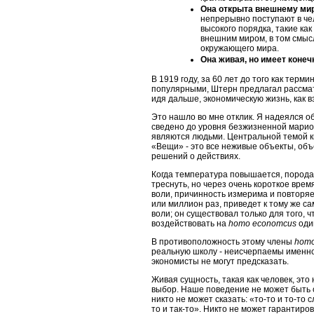
Она открыта внешнему ми
непрерывно поступают в че
высокого порядка, такие ка
внешним миром, в том смысл
окружающего мира.
Она живая, но имеет коне
В 1919 году, за 60 лет до того как терм
популярными, Штерн предлагал рассмат
идя дальше, экономическую жизнь, как
Это нашло во мне отклик. Я надеялся о
сведено до уровня безжизненной марион
являются людьми. Центральной темой к
«Вещи» - это все неживые объекты, об
решений о действиях.
Когда температура повышается, порода 
треснуть, но через очень короткое вре
воли, причинность измерима и повторяем
или миллион раз, приведет к тому же са
воли; он существовал только для того, 
воздействовать на
homo
economcus
оди
В противоположность этому члены
hom
реальную школу - неисчерпаемы именно
экономисты не могут предсказать.
Живая сущность, такая как человек, эт
выбор. Наше поведение не может быть
никто не может сказать: «то-то и то-то
то и так-то». Никто не может гарантиро