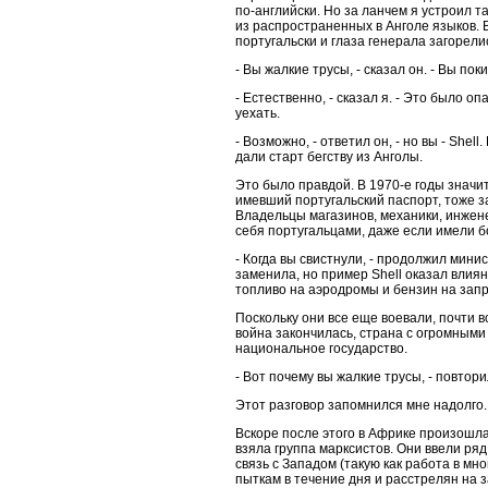
по-английски. Но за ланчем я устроил т
из распространенных в Анголе языков. В
португальски и глаза генерала загорелис
- Вы жалкие трусы, - сказал он. - Вы пок
- Естественно, - сказал я. - Это было 
уехать.
- Возможно, - ответил он, - но вы - She
дали старт бегству из Анголы.
Это было правдой. В 1970-е годы значит
имевший португальский паспорт, тоже за
Владельцы магазинов, механики, инжен
себя португальцами, даже если имели 
- Когда вы свистнули, - продолжил мини
заменила, но пример Shell
оказал влиян
топливо на аэродромы и бензин на запр
Поскольку они все еще воевали, почти в
война закончилась, страна с огромным
национальное государство.
- Вот почему вы жалкие трусы, - повтори
Этот разговор запомнился мне надолго.
Вскоре после этого в Африке произошла
взяла группа марксистов. Они ввели ря
связь с Западом (такую как работа в мн
пыткам в течение дня и расстрелян на з