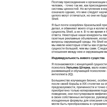
Поэтому присоединение к организации в
человек, - точно так же, как присоеди
системы ценностей. Но вступление в ко
означало однако, что мне следует науч
целого могут отличаться, но они не буд
Shell.
Я был почти оскорблен бразильской прес
делал, и обвиняют моего отца и коллег 
сущность
Shell, а не я. В то же время 
ответа. Некоторые наши конкуренты явн
газетные рекламные объявления, излаг
вопросы окружающей среды. Но Shell ни
мы имели некоторые ответы как отдельн
сущности большей, чем мы сами. Следов
отношения между нею и окружающим м
Индивидуальность живого существа
Я познакомился с концепцией сущности 
психолога
Уильяма Штерна
, мало изве
развивающей и обучающей психологии -
интеллекта (IQ).
Большинство изучающих бизнес, особенн
после своей борьбы в XIX столетии за 
предсказуемости, причинности и точно 
приобретено только копированием подхо
поведении, они постулировали мифиче
в своих собственных интересах, руков
изощренные формулы для описания сло
могли быть преобразованы в «управлен