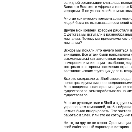
солидной организации считалась поводо
Ближнем Востоке, в Африке и теперь в 
иерархии. Я не узнавал себя и моих кол
Многие критические комментарии можно
людей была не вызывавшая сомнений гл
Другие мои коллеги, которые работали 
С детства мы вступали в разнообразные
компании. Почему мы приемлемы как чл
компании?
Вскоре мы поняли, что нечего бояться.
внимания. Все атаки были направлены 
высмеивалась) как автономная единица,
намерения и махинации - особенно, ког
контролю со стороны населения страны 
заставлять своих служащих делать вещи
Все это создавало из Shell своего рода 
неконтролируемыми, неопределенными с
Многонациональная организация не расс
существовала, чем зарабатывала на жиз
существовало.
Многие руководители в Shell и в други
управлением компанией, чтобы обращать
нельзя было игнорировать. Это застави
работаю в Shell. Или это ее сотрудники
Ни то, ни другое не верно. Организаци
свой собственный характер и историю.