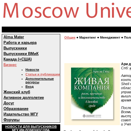
Alma Mater
●
●
●
Общие
Маркетинг
Менеджмент
Пол
Работа и карьера
Выпускники
Выпускники ВМиК
Канада (+США)
Ари д
Бизнес
Спб:
Новости
Статьи и публикации
Автор
Дополнительные
конти
ресурсы
Shell
Вход
облас
Женский клуб
управ
вышла
Активное долголетие
время
Досуг
После
Образование
Всеми
Издательство МГУ
высту
Форумы
совет
и Уче
НОВОСТИ ДЛЯ ВЫПУСКНИКОВ
МГУ ИМ.ЛОМОНОСОВА