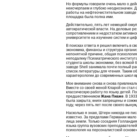
Но формулы говорили очень мало о де
неисчерпаем и глубоко неоднозначен. Д
работы на нефтеочистительном заводе S
площадка была полна ими.
Действительно, пять лет немецкой окку
автократической власти. На деловые р
сопротивлением и недостатком активног
университете на изучение систем и циф
В поисках ответа я решил включить в с
экономика, финансы и структура орган
непонятной причине, общая психология 
неподалеку Психиатрического института.
студента школы экономики, без всякой 
заводе Shell занимала почти полный р
список литературы для чтения. Таким о
характерологии до современных школ в
Мое внимание снова и снова привлекал
Вместе со своей женой Кларой он стал 
классическую работу по языку детей. П
предшественником
Жана Пиаже
. В 193
была закрыта; книги запрещены и сожж
году, через пять лет после своего выну
Насколько я знаю, Штерн никогда не пис
известно. За пределами Германии мало к
лица земли. Только соседняя Голландия
языка группа вузовских преподавателей
психология на персоналистской основе»